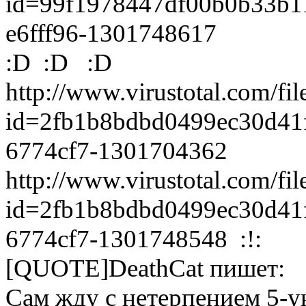
id=99f1978447df00b0b33b1
­e6fff96-1301748617
:D :D :D
http://www.virustotal.com/fil
id=2fb1b8bdbd0499ec30d41
­6774cf7-1301704362
http://www.virustotal.com/fil
id=2fb1b8bdbd0499ec30d41
­6774cf7-1301748548 :!:
[QUOTE]DeathCat пишет:
Сам жду с нетерпением 5-у