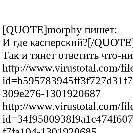
[QUOTE]morphy пишет:
И где касперский?[/QUOTE
Так и тянет ответить что-ни
http://www.virustotal.com/fil
id=b595783945ff3f727d31f7
­309e276-1301920687
http://www.virustotal.com/fil
id=34f9580938f9a1c474f607
­f7fa104-1301920685