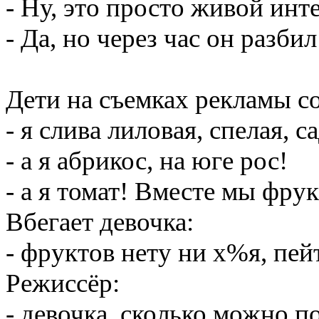
- Ну, это просто живой инт
- Да, но через час он разби
Дети на съемках рекламы со
- я слива лиловая, спелая, с
- а я абрикос, на юге рос!
- а я томат! Вместе мы фру
Вбегает девочка:
- фруктов нету ни х%я, пейт
Режиссёр:
- девочка, сколько можно по