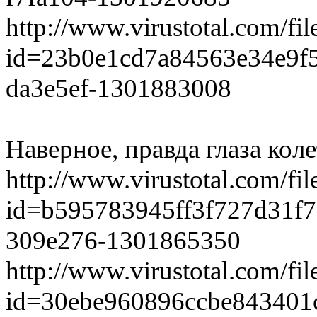
http://www.virustotal.com/fil
id=23b0e1cd7a84563e34e9f
­da3e5ef-1301883008
Наверное, правда глаза колет
http://www.virustotal.com/fil
id=b595783945ff3f727d31f7
­309e276-1301865350
http://www.virustotal.com/fil
id=30ebe960896ccbe843401