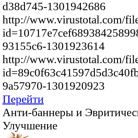
­d38d745-1301942686
http://www.virustotal.com/fil
id=10717e7cef68938425899
­93155c6-1301923614
http://www.virustotal.com/fil
id=89c0f63c41597d5d3c40f
­9a57970-1301920923
Перейти
Анти-баннеры и Эвритическ
Улучшение