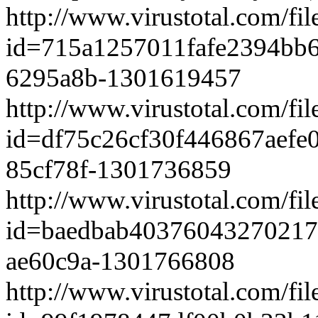
http://www.virustotal.com/fil
id=715a1257011fafe2394bb
­6295a8b-1301619457
http://www.virustotal.com/fil
id=df75c26cf30f446867aefe
­85cf78f-1301736859
http://www.virustotal.com/fil
id=baedbab40376043270217
­ae60c9a-1301766808
http://www.virustotal.com/fil