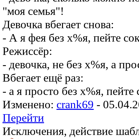
"моя семья"!
Девочка вбегает снова:
- А я фея без х%я, пейте со
Режиссёр:
- девочка, не без х%я, а про
Вбегает ещё раз:
- а я просто без х%я, пейте
Изменено:
crank69
-
05.04.2
Перейти
Исключения, действие шаб