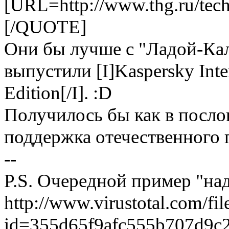
[URL=http://www.thg.ru/te
[/QUOTE]
Они бы лучше с "Ладой-Кал
выпустили [I]Kaspersky Inter
Edition[/I]. :D
Получилось бы как в послов
поддержка отечественного 
--
P.S. Очередной пример "на
http://www.virustotal.com/fil
id=355d65f9afc555b707d9c