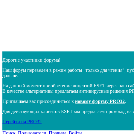
Дорогие участники форума!
Наш форум переведен в режим работы "только для чтения", пу
дальше.
На данный момент приобретение лицензий ESET через наш сай
В качестве альтернативы предлагаем антивирусные решения
P
Приглашаем вас присоединиться к
новому форуму PRO32
.
Для действующих клиентов ESET мы предлагаем промокод на 
Перейти на PRO32
Поиск
Пользователи
Правила
Войти