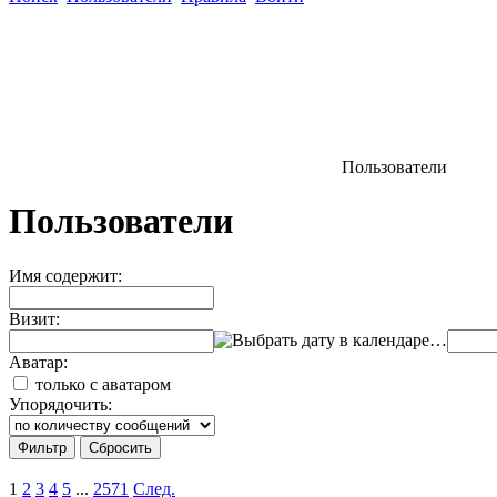
Пользователи
Пользователи
Имя содержит:
Визит:
…
Аватар:
только с аватаром
Упорядочить:
1
2
3
4
5
...
2571
След.