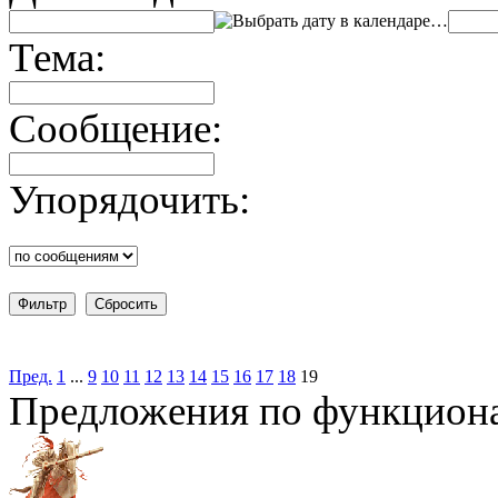
…
Тема:
Сообщение:
Упорядочить:
Пред.
1
...
9
10
11
12
13
14
15
16
17
18
19
Предложения по функцион