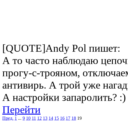
[QUOTE]Andy Pol пишет:
А то часто наблюдаю цепочк
прогу-с-трояном, отключае
антивирь. А трой уже наг
А настройки запаролить? :)
Перейти
Пред.
1
...
9
10
11
12
13
14
15
16
17
18
19