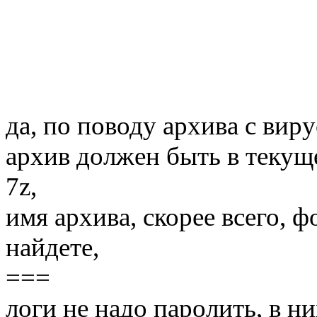
да, по поводу архива с вир
архив должен быть в текуще
7z,
имя архива, скорее всего, 
найдете,
===
логи не надо паролить, в ни