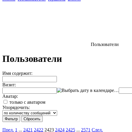
Пользователи
Пользователи
Имя содержит:
Визит:
…
Аватар:
только с аватаром
Упорядочить:
Пред.
1
...
2421
2422
2423
2424
2425
...
2571
След.