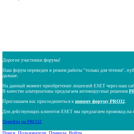
Дорогие участники форума!
Наш форум переведен в режим работы "только для чтения", пу
дальше.
На данный момент приобретение лицензий ESET через наш сай
В качестве альтернативы предлагаем антивирусные решения
P
Приглашаем вас присоединиться к
новому форуму PRO32
.
Для действующих клиентов ESET мы предлагаем промокод на 
Перейти на PRO32
Поиск
Пользователи
Правила
Войти