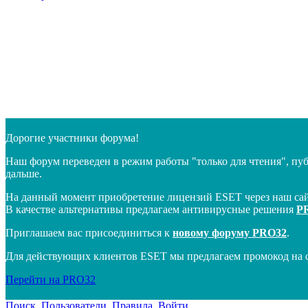
Дорогие участники форума!
Наш форум переведен в режим работы "только для чтения", пу
дальше.
На данный момент приобретение лицензий ESET через наш сай
В качестве альтернативы предлагаем антивирусные решения
P
Приглашаем вас присоединиться к
новому форуму PRO32
.
Для действующих клиентов ESET мы предлагаем промокод на 
Перейти на PRO32
Поиск
Пользователи
Правила
Войти