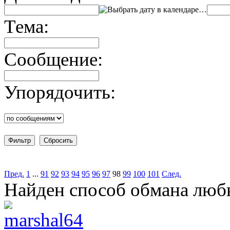
…
Тема:
Сообщение:
Упорядочить:
Пред.
1
...
91
92
93
94
95
96
97
98
99
100
101
След.
Найден способ обмана люб