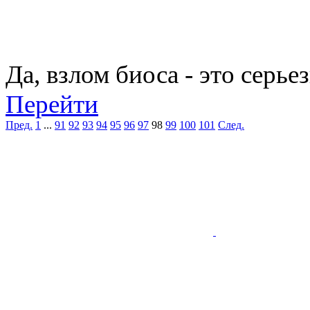
Да, взлом биоса - это серьез
Перейти
Пред.
1
...
91
92
93
94
95
96
97
98
99
100
101
След.