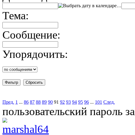
…
Тема:
Сообщение:
Упорядочить:
Пред.
1
...
86
87
88
89
90
91
92
93
94
95
96
...
101
След.
пользовательский пароль з