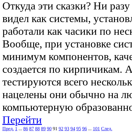
Откуда эти сказки? Ни разу 
видел как системы, устано
работали как часики по неск
Вообще, при установке сис
минимум компонентов, кач
создается по кирпичикам. А
тестируются всего несколь
нацелены они обычно на л
компьютерную образованно
Перейти
Пред.
1
...
86
87
88
89
90
91
92
93
94
95
96
...
101
След.