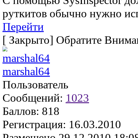
С помощью SysInspector до
руткитов обычно нужно исп
Перейти
[
Закрыто
]
Обратите Вниман
marshal64
Пользователь
Сообщений:
1023
Баллов:
818
Регистрация:
16.03.2010
Размещено
29.12.2010 18:0