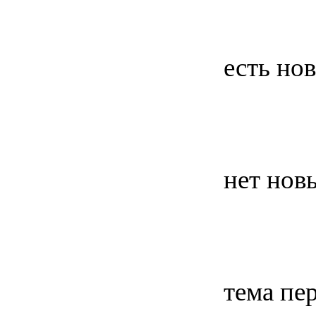
есть но
нет нов
тема пе