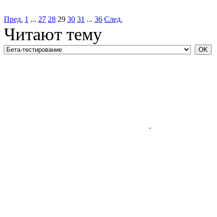
Пред.
1
...
27
28
29
30
31
...
36
След.
Читают тему