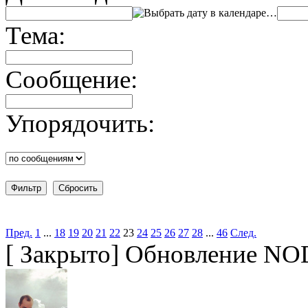
…
Тема:
Сообщение:
Упорядочить:
Пред.
1
...
18
19
20
21
22
23
24
25
26
27
28
...
46
След.
[
Закрыто
]
Обновление NOD