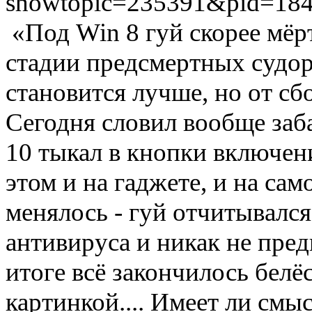
showtopic=235391&pid=18
«Под Win 8 гуй скорее мёрт
стадии предсмертных судор
становится лучше, но от сбо
Сегодня словил вообще заб
10 тыкал в кнопки включен
этом и на гаджете, и на са
менялось - гуй отчитывалс
антивируса и никак не пре
итоге всё закончилось бел
картинкой.... Имеет ли смыс