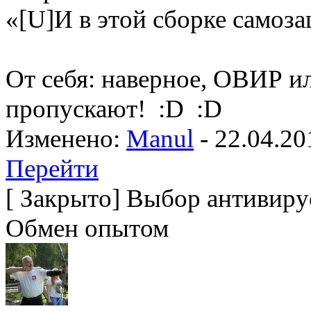
«[U]И в этой сборке самоза
От себя: наверное, ОВИР 
пропускают! :D :D
Изменено:
Manul
-
22.04.20
Перейти
[
Закрыто
]
Выбор антивирус
Обмен опытом