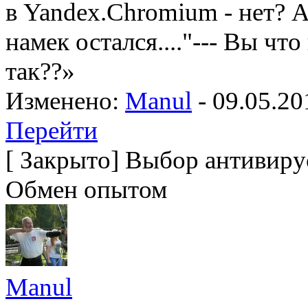
в Yandex.Chromium - нет? А 
намек остался...."--- Вы чт
так??»
Изменено:
Manul
-
09.05.20
Перейти
[
Закрыто
]
Выбор антивирус
Обмен опытом
Manul