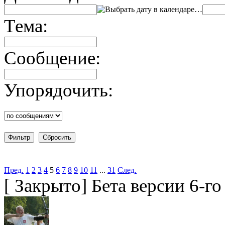
…
Тема:
Сообщение:
Упорядочить:
Пред.
1
2
3
4
5
6
7
8
9
10
11
...
31
След.
[
Закрыто
]
Бета версии 6-г