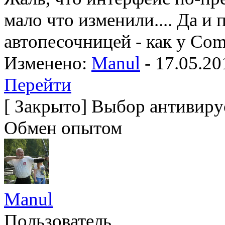
мало что изменили.... Да и
автопесочницей - как у Co
Изменено:
Manul
-
17.05.20
Перейти
[
Закрыто
]
Выбор антивирус
Обмен опытом
Manul
Пользователь