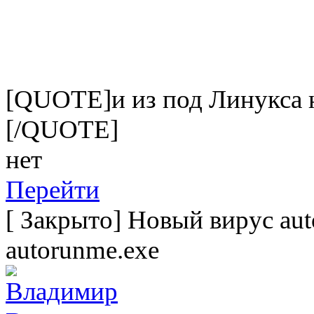
[QUOTE]и из под Линукса н
[/QUOTE]
нет
Перейти
[
Закрыто
]
Новый вирус aut
autorunme.exe