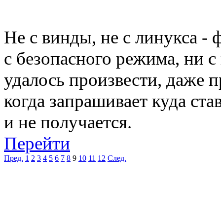
Не с винды, не с линукса -
с безопасного режима, ни с
удалось произвести, даже 
когда запрашивает куда ста
и не получается.
Перейти
Пред.
1
2
3
4
5
6
7
8
9
10
11
12
След.