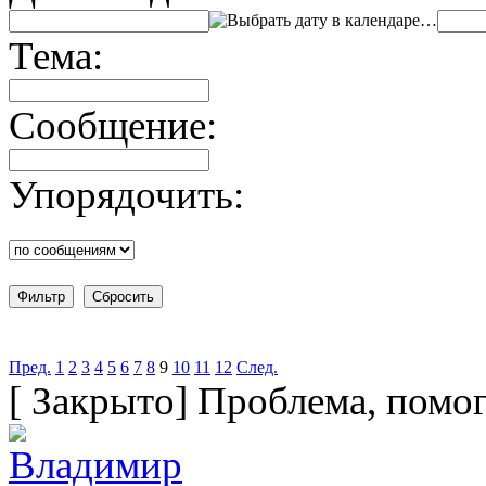
…
Тема:
Сообщение:
Упорядочить:
Пред.
1
2
3
4
5
6
7
8
9
10
11
12
След.
[
Закрыто
]
Проблема, помог