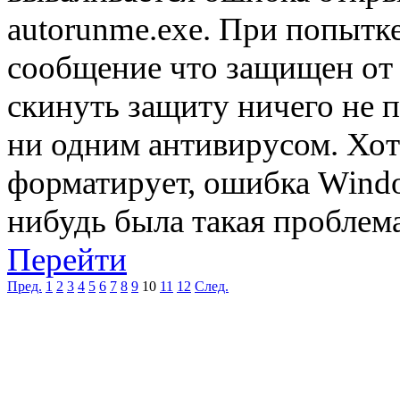
autorunme.exe. При попытке
сообщение что защищен от 
скинуть защиту ничего не п
ни одним антивирусом. Хот
форматирует, ошибка Windo
нибудь была такая проблема
Перейти
Пред.
1
2
3
4
5
6
7
8
9
10
11
12
След.