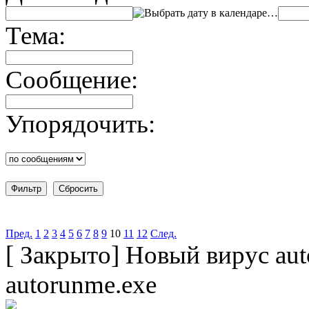
…
Тема:
Сообщение:
Упорядочить:
Пред.
1
2
3
4
5
6
7
8
9
10
11
12
След.
[
Закрыто
]
Новый вирус aut
autorunme.exe