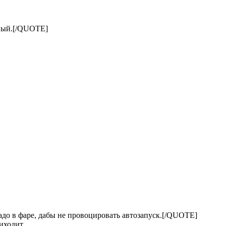
мный.[/QUOTE]
адо в фаре, дабы не провоцировать автозапуск.[/QUOTE]
иходит.