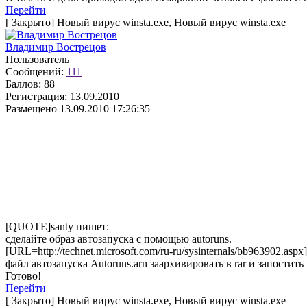
Перейти
[
Закрыто
]
Новый вирус winsta.exe, Новый вирус winsta.exe
Владимир Вострецов
Пользователь
Сообщений:
111
Баллов:
88
Регистрация:
13.09.2010
Размещено
13.09.2010 17:26:35
[QUOTE]santy пишет:
сделайте образ автозапуска с помощью autoruns.
[URL=http://technet.microsoft.com/ru-ru/sysinternals/bb963902.aspx]
файл автозапуска Autoruns.arn заархивировать в rar и запостит
Готово!
Перейти
[
Закрыто
]
Новый вирус winsta.exe, Новый вирус winsta.exe