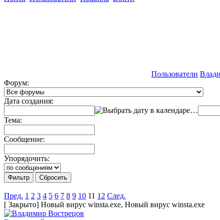
Пользователи
Влади
Форум:
Дата создания:
…
Тема:
Сообщение:
Упорядочить:
Пред.
1
2
3
4
5
6
7
8
9
10
11
12
След.
[
Закрыто
]
Новый вирус winsta.exe, Новый вирус winsta.exe