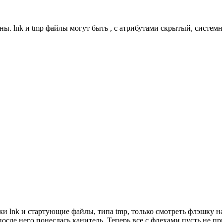
ны. lnk и tmp файлы могут быть , с атрибутами скрытый, систе
ки lnk и стартующие файлы, типа tmp, только смотреть флэшку н
осле него понеслась канитель. Теперь все с флехами пусть не пр