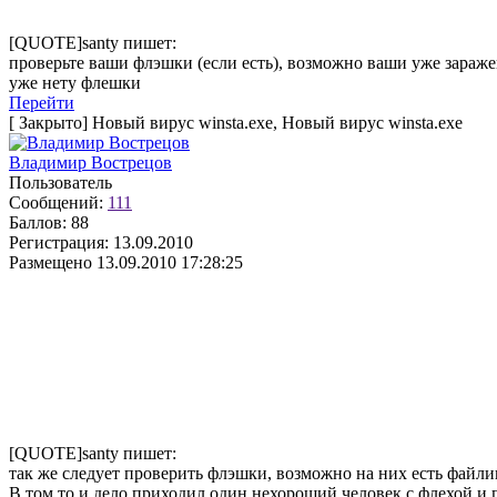
[QUOTE]santy пишет:
проверьте ваши флэшки (если есть), возможно ваши уже зараже
уже нету флешки
Перейти
[
Закрыто
]
Новый вирус winsta.exe, Новый вирус winsta.exe
Владимир Вострецов
Пользователь
Сообщений:
111
Баллов:
88
Регистрация:
13.09.2010
Размещено
13.09.2010 17:28:25
[QUOTE]santy пишет:
так же следует проверить флэшки, возможно на них есть файли
В том то и дело приходил один нехороший человек с флехой и п