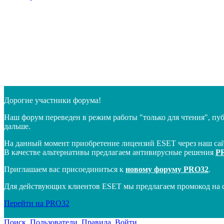
Дорогие участники форума!
Наш форум переведен в режим работы "только для чтения", пу
дальше.
На данный момент приобретение лицензий ESET через наш сай
В качестве альтернативы предлагаем антивирусные решения
P
Приглашаем вас присоединиться к
новому форуму PRO32
.
Для действующих клиентов ESET мы предлагаем промокод на 
Перейти на PRO32
Поиск
Пользователи
Правила
Войти