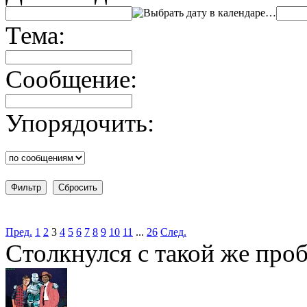
…
Тема:
Сообщение:
Упорядочить:
Пред.
1
2
3
4
5
6
7
8
9
10
11
...
26
След.
Столкнулся с такой же про