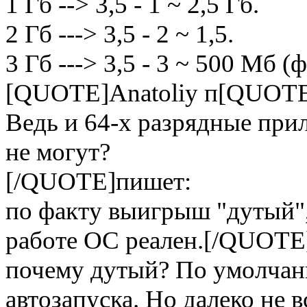
1 Гб --> 3,5 - 1 ~ 2,5 Гб.
2 Гб ---> 3,5 - 2 ~ 1,5.
3 Гб ---> 3,5 - 3 ~ 500 Мб
[QUOTE]Anatoliy п[QUOTE]
Ведь и 64-х разрядные при
не могут?
[/QUOTE]пишет:
по факту выигрыш "дутый",
работе ОС реален.[/QUOTE
почему дутый? По умолчан
автозапуска. Но далеко не