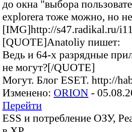
до окна "выбора пользовател
explorera тоже можно, но н
[IMG]http://s47.radikal.ru/
[QUOTE]Anatoliy пишет:
Ведь и 64-х разрядные при
не могут?[/QUOTE]
Могут. Блог ESET. http://ha
Изменено:
ORION
-
05.08.2
Перейти
ESS и потребление ОЗУ, Ре
в XP