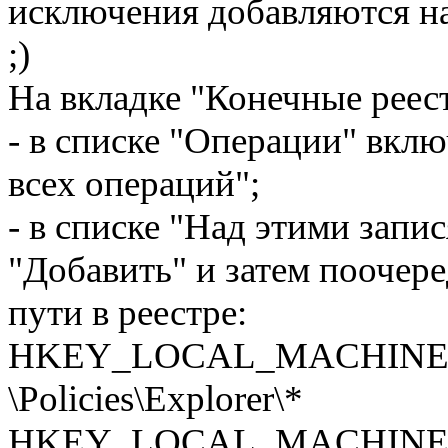
исключения добавляются н
;)
На вкладке "Конечные реес
- в списке "Операции" вклю
всех операций";
- в списке "Над этими запи
"Добавить" и затем поочер
пути в реестре:
HKEY_LOCAL_MACHINE\SOF
­\Policies\Explorer\*
HKEY_LOCAL_MACHINE\SOF