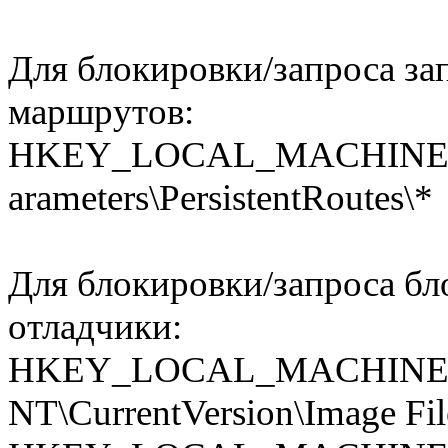
Для блокировки/запроса з
маршрутов:
HKEY_LOCAL_MACHINE\SYST
­arameters\PersistentRoutes\*
Для блокировки/запроса бл
отладчики:
HKEY_LOCAL_MACHINE\S
NT\CurrentVersion\Image Fil