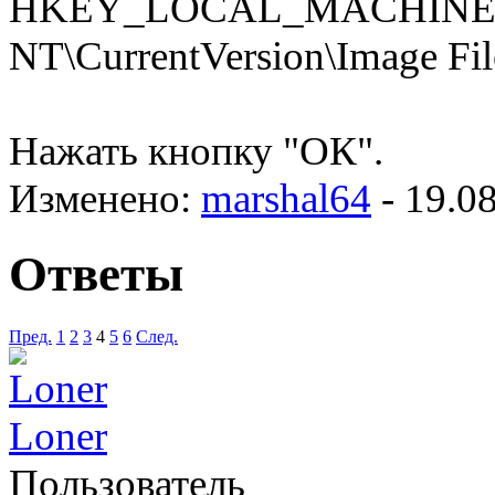
HKEY_LOCAL_MACHINE\S
NT\CurrentVersion\Image Fil
Нажать кнопку "ОК".
Изменено:
marshal64
-
19.0
Ответы
Пред.
1
2
3
4
5
6
След.
Loner
Пользователь