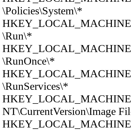
­\Policies\System\*
HKEY_LOCAL_MACHINE\SOF
­\Run\*
HKEY_LOCAL_MACHINE\SOF
­\RunOnce\*
HKEY_LOCAL_MACHINE\SOF
­\RunServices\*
HKEY_LOCAL_MACHINE\S
NT\CurrentVersion\Image File
HKEY_LOCAL_MACHINE\S