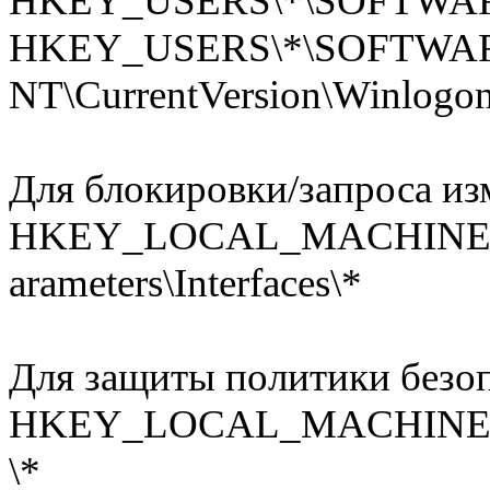
HKEY_USERS\*\SOFTWARE\M
HKEY_USERS\*\SOFTWARE
NT\CurrentVersion\Winlogo
Для блокировки/запроса из
HKEY_LOCAL_MACHINE\SYST
­arameters\Interfaces\*
Для защиты политики безоп
HKEY_LOCAL_MACHINE\SOF
­\*