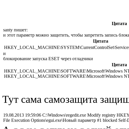
Цитата
santy пишет:
и этот параметр можно защитить, чтобы запретить запись бл
Цитата
HKEY_LOCAL_MACHINE\SYSTEM\CurrentControlSet\Services\
и
блокирование запуска ESET через отладчики
Цитата
HKEY_LOCAL_MACHINE\SOFTWARE\Microsoft\Windows NT\Curren
HKEY_LOCAL_MACHINE\SOFTWARE\Microsoft\Windows NT\Curren
Тут сама самозащита защищ
19.08.2013 19:59:06 C:\Windows\regedit.exe Modify registr
File Execution Options\egui.exe\Новый параметр #1 blocked Self-Def