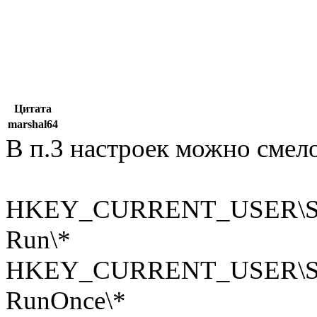
Цитата
marshal64
В п.3 настроек можно смело
HKEY_CURRENT_USER\SOFT
­Run\*
HKEY_CURRENT_USER\SOFT
­RunOnce\*