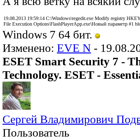
А я всю ветку на всякий сл
19.08.2013 19:59:14 C:\Windows\regedit.exe Modify registr
File Execution Options\FlashPlayerApp.exe\Новый параметр #1 b
Windows 7 64 бит.
Изменено:
EVE N
-
19.08.2
ESET Smart Security 7 - T
Technology. ESET - Essentia
Сергей Владимирович Под
Пользователь