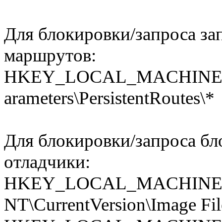
Для блокировки/запроса з
маршрутов:
HKEY_LOCAL_MACHINE\SYST
­arameters\PersistentRoutes\*
Для блокировки/запроса бл
отладчики:
HKEY_LOCAL_MACHINE\S
NT\CurrentVersion\Image Fil