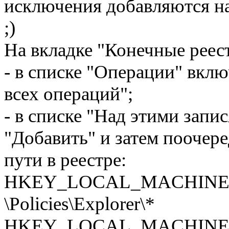
исключения добавляются н
;)
На вкладке "Конечные реес
- в списке "Операции" вклю
всех операций";
- в списке "Над этими запи
"Добавить" и затем поочер
пути в реестре:
HKEY_LOCAL_MACHINE\SOF
­\Policies\Explorer\*
HKEY_LOCAL_MACHINE\SOF