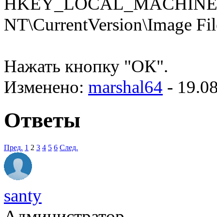
HKEY_LOCAL_MACHINE\S
NT\CurrentVersion\Image Fil
Нажать кнопку "ОК".
Изменено:
marshal64
-
19.0
Ответы
Пред.
1
2
3
4
5
6
След.
santy
Администратор