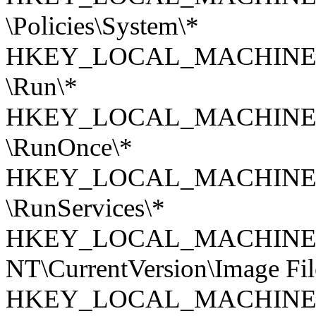
­\Policies\System\*
HKEY_LOCAL_MACHINE\SOF
­\Run\*
HKEY_LOCAL_MACHINE\SOF
­\RunOnce\*
HKEY_LOCAL_MACHINE\SOF
­\RunServices\*
HKEY_LOCAL_MACHINE\S
NT\CurrentVersion\Image File
HKEY_LOCAL_MACHINE\S