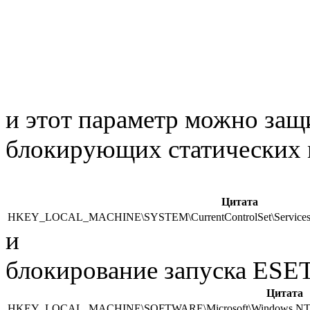
и этот параметр можно защ
блокирующих статических
Цитата
HKEY_LOCAL_MACHINE\SYSTEM\CurrentControlSet\Services\
и
блокирование запуска ESET
Цитата
HKEY_LOCAL_MACHINE\SOFTWARE\Microsoft\Windows NT\Current