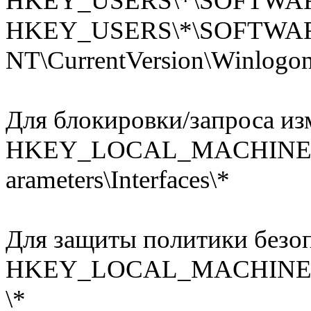
HKEY_USERS\*\SOFTWARE\M
HKEY_USERS\*\SOFTWARE
NT\CurrentVersion\Winlogo
Для блокировки/запроса из
HKEY_LOCAL_MACHINE\SYST
­arameters\Interfaces\*
Для защиты политики безоп
HKEY_LOCAL_MACHINE\SOF
­\*