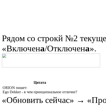
Рядом со строкй №2 текуще
«Включен
а
/Отключен
а
».
Цитата
ORION пишет:
Ego Dekker - в чем принципиальное отличие?
«Обновить сейчас» → «Про