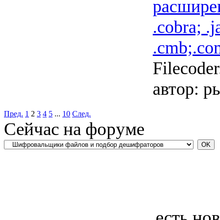
расширен
.cobra; .j
.cmb;.co
Filecoder.
автор:
ры
Пред.
1
2
3
4
5
...
10
След.
Сейчас на форуме
есть но