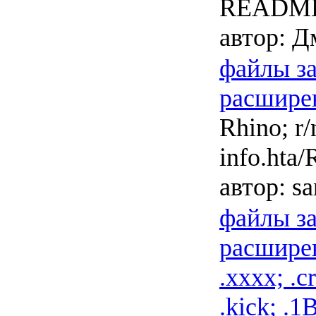
README
автор:
Дм
файлы з
расширен
Rhino; r/
info.hta
автор:
sa
файлы з
расширен
.xxxx; .cr
.kick; .1