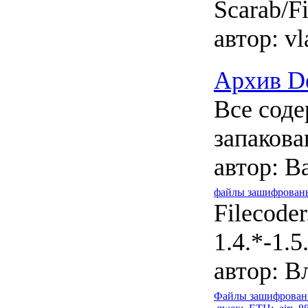
Scarab/F
автор:
vl
Архив De
Все соде
запакова
автор:
Ва
файлы зашифрованы с
Filecode
1.4.*-1.5
автор:
Вл
Файлы зашифрованы с