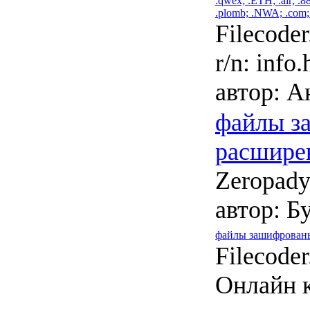
.qwex; .ETH; .air; .8
.plomb; .NWA; .com; 
Filecoder
r/n: info.
автор:
Ан
файлы з
расшире
Zeropady
автор:
Бу
файлы зашифрованы
Filecode
Онлайн 