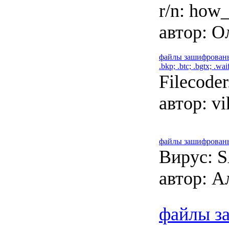
r/n: how_
автор:
Ол
файлы зашифрованы 
.bkp; .btc; .bgtx; .wai
Filecoder.
автор:
vi
файлы зашифрованы
Вирус: 
автор:
Ал
файлы з