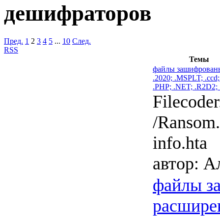
дешифраторов
Пред.
1
2
3
4
5
...
10
След.
RSS
Темы
файлы зашифрованы
.2020; .MSPLT; .ccd
.PHP; .NET; .R2D2; 
Filecoder
/Ransom.
info.hta
автор:
Ал
файлы з
расширен