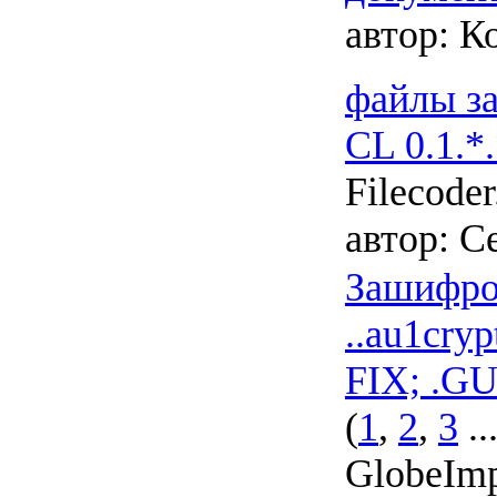
автор:
Ко
файлы з
CL 0.1.*.
Filecode
автор:
Се
Зашифро
..au1crypt
FIX; .GU
(
1
,
2
,
3
..
GlobeImp