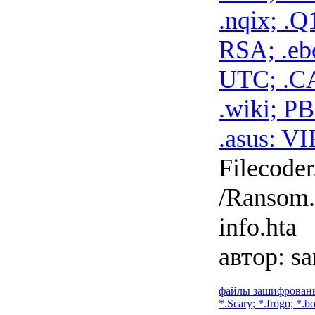
.nqix; .
RSA; .eb
UTC; .CA
.wiki; PB
.asus: V
Filecoder
/Ransom.
info.hta
автор:
sa
файлы зашифрованы 
*.Scary; *.frogo; *.