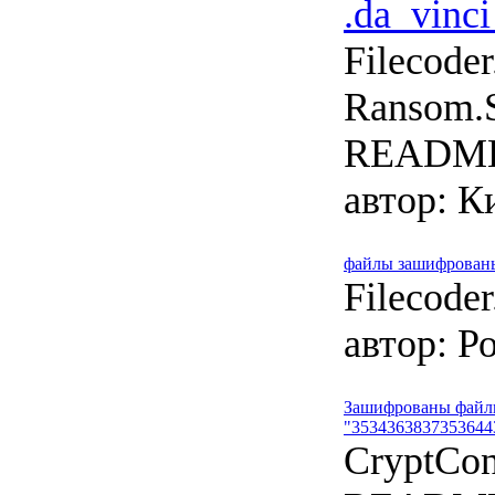
.da_vinc
Filecoder
Ransom.S
README
автор:
Ки
файлы зашифрованы 
Filecode
автор:
Ро
Зашифрованы файл
"3534363837353644
CryptCon