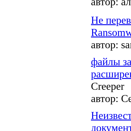
автор:
ал
Не перев
Ransomw
автор:
sa
файлы з
расширен
Creeper
автор:
Се
Неизвес
докумен