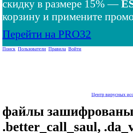
скидку в размере 15% —
E
корзину и примените промо
Перейти на PRO32
Поиск
Пользователи
Правила
Войти
Центр вирусных ис
файлы зашифрованы
.better_call_saul, .da_