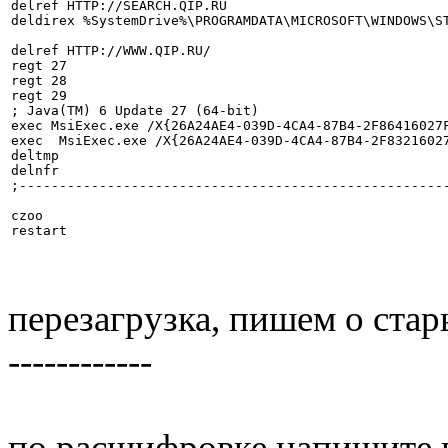
delref HTTP://SEARCH.QIP.RU

deldirex %SystemDrive%\PROGRAMDATA\MICROSOFT\WINDOWS\ST
delref HTTP://WWW.QIP.RU/

regt 27

regt 28

regt 29

; Java(TM) 6 Update 27 (64-bit)

exec MsiExec.exe /X{26A24AE4-039D-4CA4-87B4-2F86416027F
exec  MsiExec.exe /X{26A24AE4-039D-4CA4-87B4-2F83216027
deltmp

delnfr

;------------------------------------------------------
czoo

перезагрузка, пишем о ста
------------
по расшифровке напишите