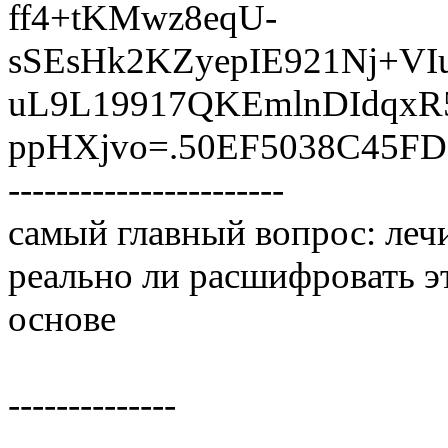
ff4+tKMwz8eqU-
sSEsHk2KZyepIE921Nj+VI
uL9L19917QKEmlnDIdqxR
ppHXjvo=.50EF5038C45FD9E
-----------------------
самый главный вопрос: леч
реально ли расшифровать э
основе
--------------