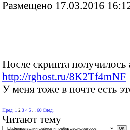
Размещено
17.03.2016 16:1
После скрипта получилось 
http://rghost.ru/8K2Tf4mNF
У меня тоже в почте есть эт
Пред.
1
2
3
4
5
...
60
След.
Читают тему