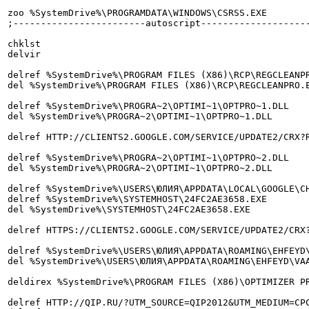
zoo %SystemDrive%\PROGRAMDATA\WINDOWS\CSRSS.EXE

;------------------------autoscript--------------------
chklst

delvir

delref %SystemDrive%\PROGRAM FILES (X86)\RCP\REGCLEANPR
del %SystemDrive%\PROGRAM FILES (X86)\RCP\REGCLEANPRO.E
delref %SystemDrive%\PROGRA~2\OPTIMI~1\OPTPRO~1.DLL

del %SystemDrive%\PROGRA~2\OPTIMI~1\OPTPRO~1.DLL

delref HTTP://CLIENTS2.GOOGLE.COM/SERVICE/UPDATE2/CRX?
delref %SystemDrive%\PROGRA~2\OPTIMI~1\OPTPRO~2.DLL

del %SystemDrive%\PROGRA~2\OPTIMI~1\OPTPRO~2.DLL

delref %SystemDrive%\USERS\ЮЛИЯ\APPDATA\LOCAL\GOOGLE\C
delref %SystemDrive%\SYSTEMHOST\24FC2AE3658.EXE

del %SystemDrive%\SYSTEMHOST\24FC2AE3658.EXE

delref HTTPS://CLIENTS2.GOOGLE.COM/SERVICE/UPDATE2/CRX
delref %SystemDrive%\USERS\ЮЛИЯ\APPDATA\ROAMING\EHFEYD\
del %SystemDrive%\USERS\ЮЛИЯ\APPDATA\ROAMING\EHFEYD\VAA
deldirex %SystemDrive%\PROGRAM FILES (X86)\OPTIMIZER PR
delref HTTP://QIP.RU/?UTM_SOURCE=QIP2012&UTM_MEDIUM=CPC