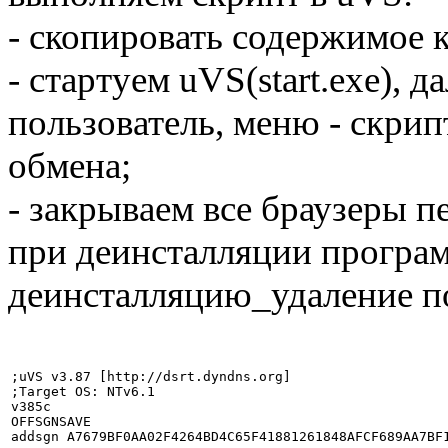
- скопировать содержимое к
- стартуем uVS(start.exe), 
пользователь, меню - скрип
обмена;
- закрываем все браузеры 
при деинсталляции програм
деинсталляцию_удаление п
;uVS v3.87 [http://dsrt.dyndns.org]

;Target OS: NTv6.1

v385c

OFFSGNSAVE

addsgn A7679BF0AA02F4264BD4C65F41881261848AFCF689AA7BF