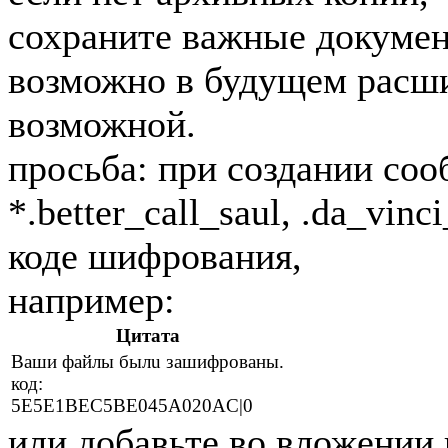
сохраните важные докумен
возможно в будущем расши
возможной.
просьба: при создании со
*.better_call_saul, .da_vi
коде шифрования,
например:
Цитата
Ваши фaйлы былu зaшифpoвaны.
код:
5E5E1BEC5BE045A020AC|0
или добавьте во вложении