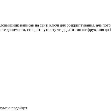
зловмисник написав на сайті ключі для розкриптування, але по
те допомогти, створити утиліту чи додати тип шифрування до і
думаю подойдет