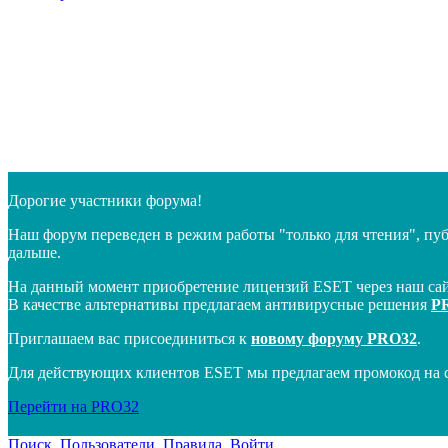
Дорогие участники форума!
Наш форум переведен в режим работы "только для чтения", пу
дальше.
На данный момент приобретение лицензий ESET через наш сай
В качестве альтернативы предлагаем антивирусные решения
P
Приглашаем вас присоединиться к
новому форуму PRO32
.
Для действующих клиентов ESET мы предлагаем промокод на 
Перейти на PRO32
Поиск
Пользователи
Правила
Войти