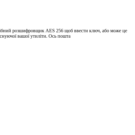
трібний розшифровщик AES 256 щоб ввести ключ, або може це
снуючої вашої утиліти. Ось пошта