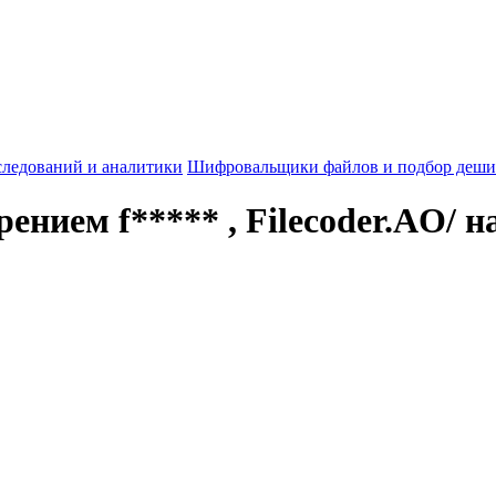
следований и аналитики
Шифровальщики файлов и подбор деши
нием f***** , Filecoder.AO/ н