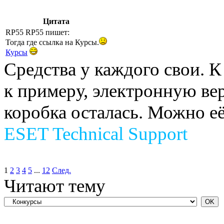
Цитата
RP55 RP55 пишет:
Тогда где ссылка на Курсы.
Курсы
Средства у каждого свои. К
к примеру, электронную ве
коробка осталась. Можно е
ESET Technical Support
1
2
3
4
5
...
12
След.
Читают тему