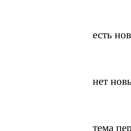
есть но
нет нов
тема пе