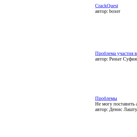
CrackQuest
автор:
boxer
Проблема участия в
автор:
Ринат Суфия
Проблемы
Не могу поставить 
автор:
Денис Лашт