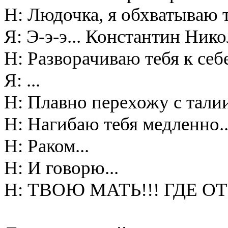
Н: Людочка, я обхватываю 
Я: Э-э-э... Константин Нико
Н: Разворачиваю тебя к себе
Я: ...
Н: Плавно перехожу с талии
Н: Нагибаю тебя медленно..
Н: Раком...
Н: И говорю...
Н: ТВОЮ МАТЬ!!! ГДЕ О