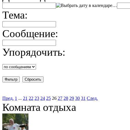
…
Тема:
Сообщение:
Упорядочить:
Пред.
1
...
21
22
23
24
25
26
27
28
29
30
31
След.
Комната отдыха