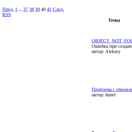
Пред.
1
...
37
38
39
40
41
След.
RSS
Темы
OBJECT_NOT_FO
Ошибка при создани
автор:
Aleksey
Проблема с обновл
автор:
linnel