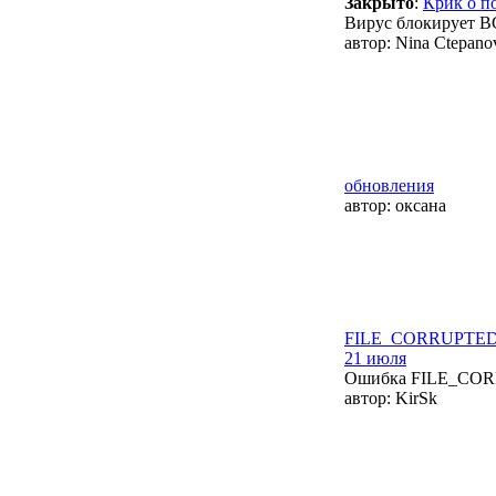
Закрыто
:
Крик о п
Вирус блокирует В
автор:
Nina Ctepano
обновления
автор:
оксана
FILE_CORRUPTED пр
21 июля
Ошибка FILE_CO
автор:
KirSk