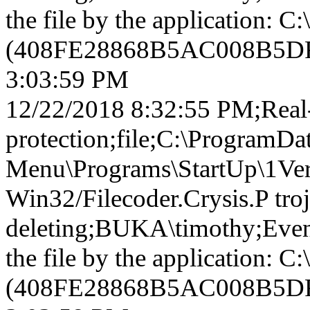
the file by the application: 
(408FE28868B5AC008B5DF
3:03:59 PM
12/22/2018 8:32:55 PM;Real-
protection;file;C:\ProgramDa
Menu\Programs\StartUp\1Vera
Win32/Filecoder.Crysis.P tro
deleting;BUKA\timothy;Event
the file by the application: 
(408FE28868B5AC008B5DF