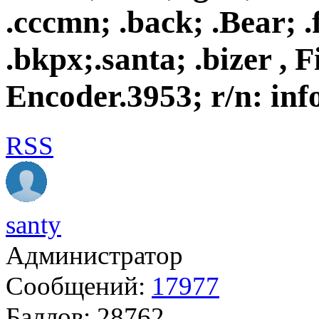
.cccmn; .back; .Bear; .f
.bkpx;.santa; .bizer , F
Encoder.3953; r/n: inf
RSS
santy
Администратор
Сообщений:
17977
Баллов:
28762