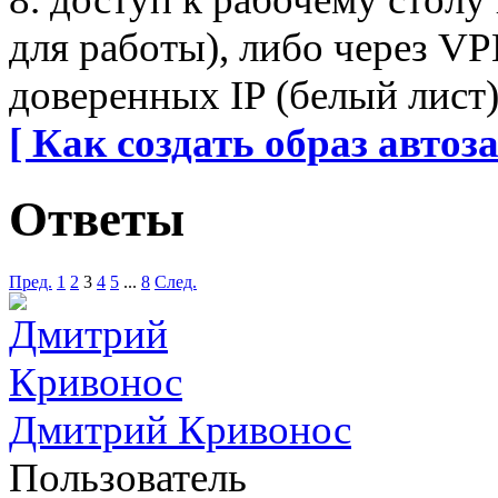
для работы), либо через V
доверенных IP (белый лист)
[ Как создать образ автоза
Ответы
Пред.
1
2
3
4
5
...
8
След.
Дмитрий Кривонос
Пользователь