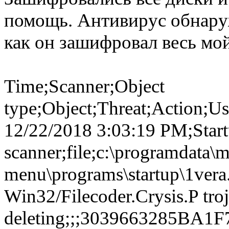
помощь. Антивирус обнару
как он зашифровал весь мо
Time;Scanner;Object
type;Object;Threat;Action;Us
12/22/2018 3:03:19 PM;Star
scanner;file;c:\programdata\m
menu\programs\startup\1vera.
Win32/Filecoder.Crysis.P tro
deleting;;;3039663285BA