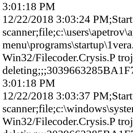
3:01:18 PM
12/22/2018 3:03:24 PM;Star
scanner;file;c:\users\apetrov
menu\programs\startup\1vera.
Win32/Filecoder.Crysis.P tro
deleting;;;3039663285BA
3:01:18 PM
12/22/2018 3:03:37 PM;Star
scanner;file;c:\windows\syste
Win32/Filecoder.Crysis.P tro