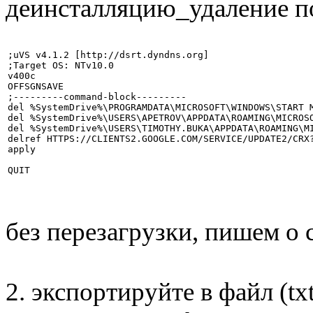
деинсталляцию_удаление п
;uVS v4.1.2 [http://dsrt.dyndns.org]

;Target OS: NTv10.0

v400c

OFFSGNSAVE

;---------command-block---------

del %SystemDrive%\PROGRAMDATA\MICROSOFT\WINDOWS\START 
del %SystemDrive%\USERS\APETROV\APPDATA\ROAMING\MICROS
del %SystemDrive%\USERS\TIMOTHY.BUKA\APPDATA\ROAMING\M
delref HTTPS://CLIENTS2.GOOGLE.COM/SERVICE/UPDATE2/CRX
apply

без перезагрузки, пишем о
2. экспортируйте в файл (tx