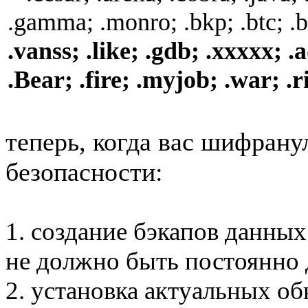
.gamma; .monro; .bkp; .btc; .
.vanss; .like; .gdb; .xxxxx; 
.Bear; .fire; .myjob; .war; .r
теперь, когда вас шифрану
безопасности:
1. создание бэкапов данных
не должно быть постоянно
2. установка актуальных о