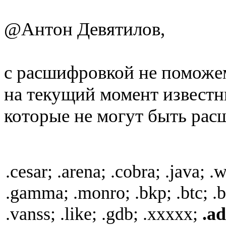
@Антон Девятилов,
с расшифровкой не поможе
на текущий момент известн
которые не могут быть рас
.cesar; .arena; .cobra; .java; .
.gamma; .monro; .bkp; .btc; .b
.vanss; .like; .gdb; .xxxxx;
.a