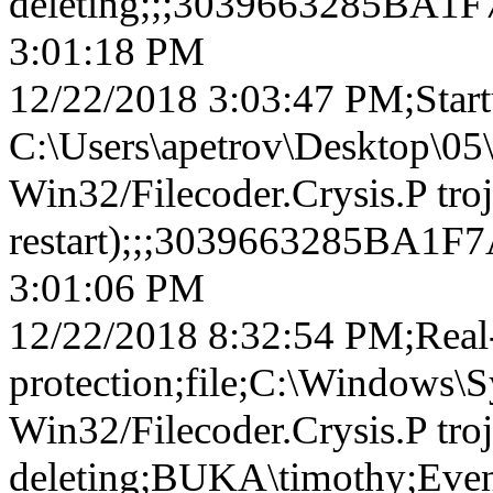
deleting;;;3039663285BA
3:01:18 PM
12/22/2018 3:03:47 PM;Start
C:\Users\apetrov\Desktop\05\
Win32/Filecoder.Crysis.P troj
restart);;;3039663285BA
3:01:06 PM
12/22/2018 8:32:54 PM;Real-
protection;file;C:\Windows\S
Win32/Filecoder.Crysis.P tro
deleting;BUKA\timothy;Event