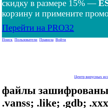
скидку в размере 15% —
E
корзину и примените промо
Перейти на PRO32
Поиск
Пользователи
Правила
Войти
Центр вирусных ис
файлы зашифрованы с
.vanss; .like; .gdb; .x