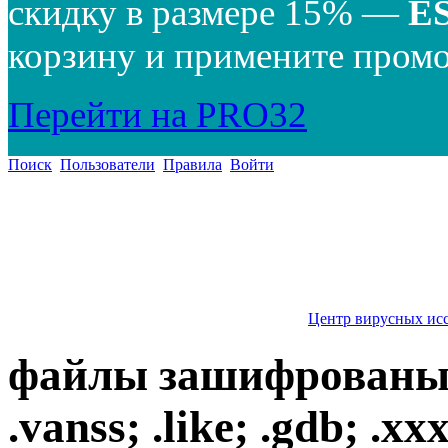
скидку в размере 15% —
E
корзину и примените промо
Перейти на PRO32
Поиск
Пользователи
Правила
Войти
Центр вирусных ис
файлы зашифрованы с
.vanss; .like; .gdb; .x