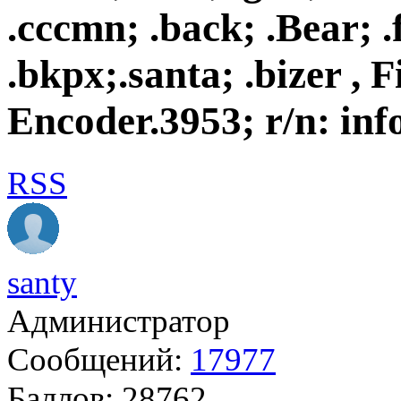
.cccmn; .back; .Bear; .f
.bkpx;.santa; .bizer , F
Encoder.3953; r/n: inf
RSS
santy
Администратор
Сообщений:
17977
Баллов:
28762