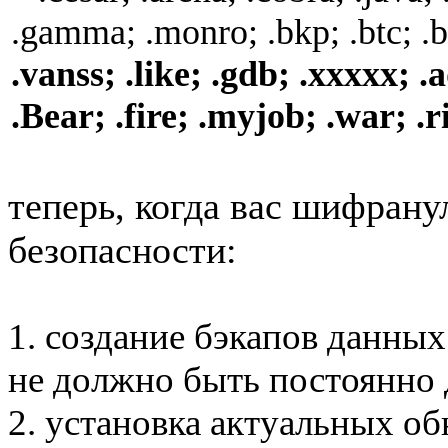
.gamma; .monro; .bkp; .btc; .
.vanss; .like; .gdb; .xxxxx; 
.Bear; .fire; .myjob; .war; .r
теперь, когда вас шифрану
безопасности:
1. создание бэкапов данных
не должно быть постоянно
2. установка актуальных о