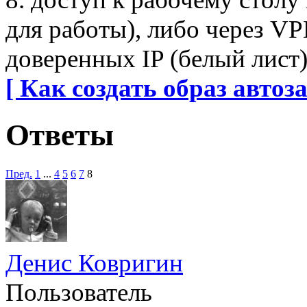
для работы), либо через V
доверенных IP (белый лист)
[ Как создать образ автоза
Ответы
Пред.
1
...
4
5
6
7
8
Денис Ковригин
Пользователь