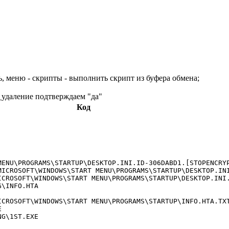
ль, меню - скрипты - выполнить скрипт из буфера обмена;
_удаление подтверждаем "да"
Код
MENU\PROGRAMS\STARTUP\DESKTOP.INI.ID-306DABD1.[
STOPENCRY
MICROSOFT\WINDOWS\START MENU\PROGRAMS\STARTUP\DESKTOP.IN
ICROSOFT\WINDOWS\START MENU\PROGRAMS\STARTUP\DESKTOP.INI
\INFO.HTA

CROSOFT\WINDOWS\START MENU\PROGRAMS\STARTUP\INFO.HTA.TXT


G\1ST.EXE
