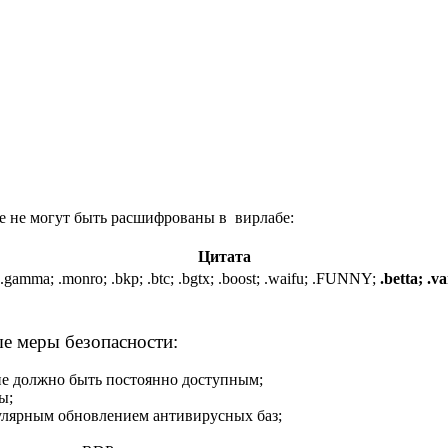
е не могут быть расшифрованы в вирлабе:
Цитата
r; .gamma; .monro; .bkp; .btc; .bgtx; .boost; .waifu; .FUNNY;
.betta; .v
ые меры безопасности:
 не должно быть постоянно доступным;
ы;
гулярным обновлением антивирусных баз;