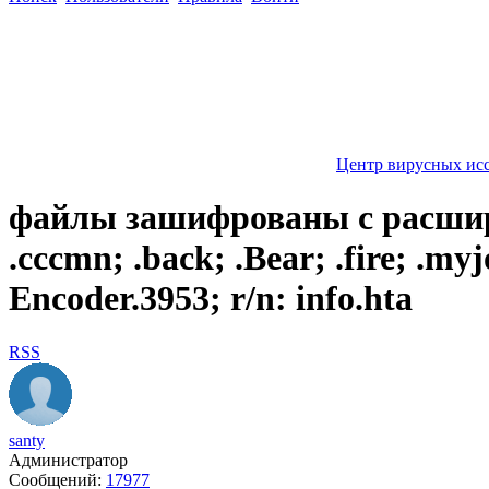
Центр вирусных ис
файлы зашифрованы с расширение
.cccmn; .back; .Bear; .fire; .myjo
Encoder.3953; r/n: info.hta
RSS
santy
Администратор
Сообщений:
17977