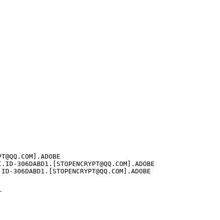
PT@QQ.COM
].ADOBE

I.ID-306DABD1.[
STOPENCRYPT@QQ.COM
].ADOBE

.ID-306DABD1.[
STOPENCRYPT@QQ.COM
].ADOBE


