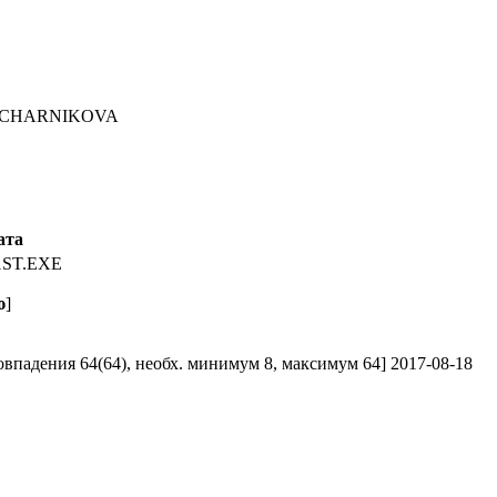
S\BOCHARNIKOVA
ата
ST.EXE
ю
]
адения 64(64), необх. минимум 8, максимум 64] 2017-08-18