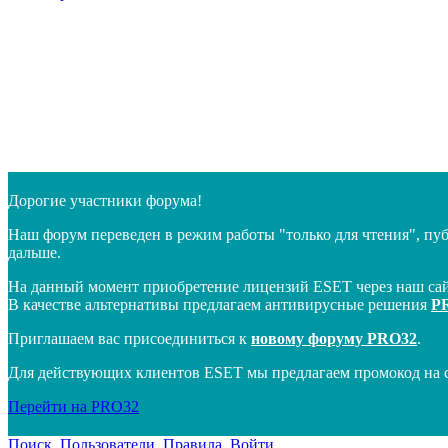
Дорогие участники форума!
Наш форум переведен в режим работы "только для чтения", пу
дальше.
На данный момент приобретение лицензий ESET через наш сай
В качестве альтернативы предлагаем антивирусные решения
P
Приглашаем вас присоединиться к
новому форуму PRO32
.
Для действующих клиентов ESET мы предлагаем промокод на 
Перейти на PRO32
Поиск
Пользователи
Правила
Войти