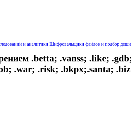
следований и аналитики
Шифровальщики файлов и подбор деши
м .betta; .vanss; .like; .gdb; 
b; .war; .risk; .bkpx;.santa; .biz