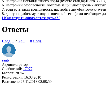
5. настройка нестандартного порта (вместо стандартного 3389)
6. настройки безопасности, которые защищают пароль к аккау
7. если есть такая возможность, настройте двухфакторную аут
8. доступ к рабочему столу из внешней сети (если необходим д
[ Как создать образ автозапуска? ]
Ответы
Пред.
1
2
3
4
5
...
8
След.
santy
Администратор
Сообщений:
17977
Баллов:
28762
Регистрация:
16.03.2010
Размещено
27.11.2018 08:08:59