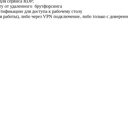
 для сервиса RDP;
нту от удаленного брутфорсинга
ентификацию для доступа к рабочему столу
ля работы), либо через VPN подключение, либо только с доверенн