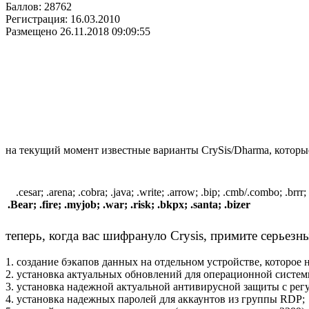
Баллов:
28762
Регистрация:
16.03.2010
Размещено
26.11.2018 09:09:55
на текущий момент известные варианты CrySis/Dharma, которы
.cesar; .arena; .cobra; .java; .write; .arrow; .bip; .cmb/.combo; .brr
.Bear; .fire; .myjob; .war; .risk; .bkpx; .santa; .bizer
теперь, когда вас шифрануло Crysis, примите серьезн
1. создание бэкапов данных на отдельном устройстве, которое
2. установка актуальных обновлений для операционной систем
3. установка надежной актуальной антивирусной защиты с ре
4. установка надежных паролей для аккаунтов из группы RDP;