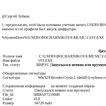
@Сергей Зубков,
1. предполагаю, чтоб была взломана учетная запись USER
именно из ее профиля был запуск шифратора.
%SystemDrive%\USERS\BOCHARNIKOVA\MUSIC\1\1ST.EXE
Цит
Полное имя C:\USERS\BOCHARNIKOVA\MUSIC\1\1
Имя файла 1ST.EXE
Тек. статус ВИРУС [
Запускался неявно или вручну
Обнаруженные сигнатуры
Сигнатура Win32/Filecoder.Crysis.L (delall) [глубина совп
Сохраненная информация на момент создания образа
Статус [Запускался неявно или вручную]
File_Id 58B8AF7219000
Linker 10.0
Размер 94720 байт