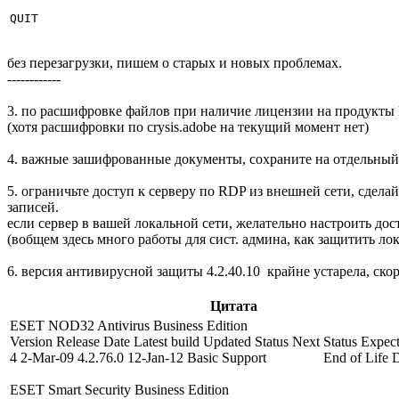
без перезагрузки, пишем о старых и новых проблемах.
------------
3. по расшифровке файлов при наличие лицензии на продукты
(хотя расшифровки по crysis.adobe на текущий момент нет)
4. важные зашифрованные документы, сохраните на отдельный
5. ограничьте доступ к серверу по RDP из внешней сети, сде
записей.
если сервер в вашей локальной сети, желательно настроить до
(вобщем здесь много работы для сист. админа, как защитить л
6. версия антивирусной защиты 4.2.40.10 крайне устарела, ско
Цитата
ESET NOD32 Antivirus Business Edition
Version Release Date Latest build Updated Status Next Status Expe
4 2-Mar-09 4.2.76.0 12-Jan-12 Basic Support End of Life 
ESET Smart Security Business Edition