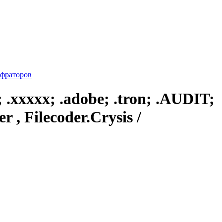
фраторов
.xxxxx; .adobe; .tron; .AUDIT;
er , Filecoder.Crysis /