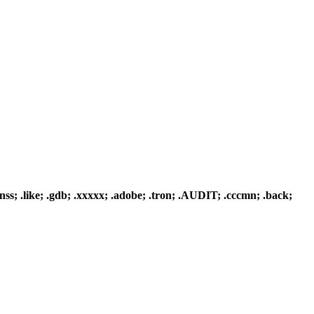
anss; .like; .gdb; .xxxxx; .adobe; .tron; .AUDIT; .cccmn; .back;