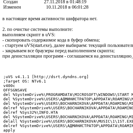
Создан 27.11.2018 в 01:48:19
Изменен 10.11.2018 в 06:01:28
в настоящее время активности шифратора нет.
2. по очистке системы выполните:
выполняем скрипт в uVS:
- скопировать содержимое кода в буфер обмена;
- стартуем uVS(start.exe), далее выбираем: текущий пользовате
- закрываем все браузеры перед выполнением скрипта;
при деинсталляции программ - соглашаемся на деинсталляцию
;uVS v4.1.1 [http://dsrt.dyndns.org]

;Target OS: NTv6.1

v400c

OFFSGNSAVE

del %SystemDrive%\PROGRAMDATA\MICROSOFT\WINDOWS\START 
del %SystemDrive%\USERS\АДМИНИСТРАТОР\APPDATA\ROAMING\
del %SystemDrive%\USERS\BOCHARNIKOVA\APPDATA\ROAMING\M
delref %SystemDrive%\USERS\BOCHARNIKOVA\APPDATA\ROAMING
delref %Sys32%\INFO.HTA

del %SystemDrive%\USERS\BOCHARNIKOVA\APPDATA\ROAMING\MI
delall %SystemDrive%\USERS\BOCHARNIKOVA\MUSIC\1\1ST.EXE
delref %SystemDrive%\USERS\АДМИНИСТРАТОР\APPDATA\ROAMIN
apply
