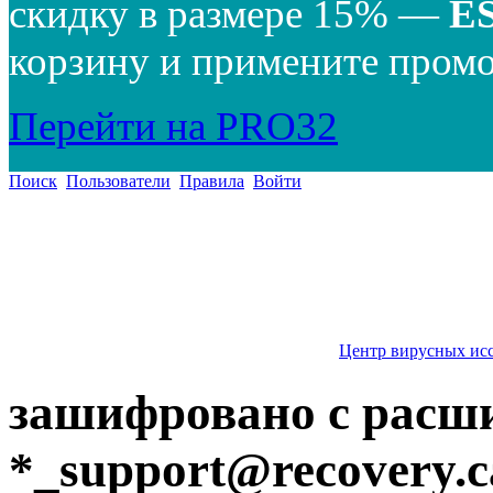
скидку в размере 15% —
E
корзину и примените промо
Перейти на PRO32
Поиск
Пользователи
Правила
Войти
Центр вирусных ис
зашифровано с расши
*
_support@recovery.