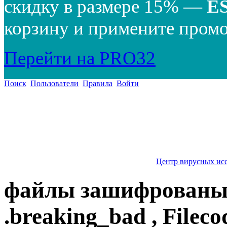
скидку в размере 15% —
E
корзину и примените промо
Перейти на PRO32
Поиск
Пользователи
Правила
Войти
Центр вирусных ис
файлы зашифрованы с
.breaking_bad , Fileco