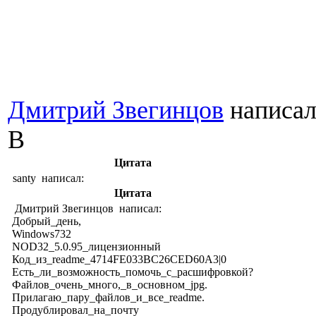
Дмитрий Звегинцов
написал
В
Цитата
santy написал:
Цитата
Дмитрий Звегинцов написал:
Добрый_день,
Windows732
NOD32_5.0.95_лицензионный
Код_из_readme_4714FE033BC26CED60A3|0
Есть_ли_возможность_помочь_с_расшифровкой?
Файлов_очень_много,_в_основном_jpg.
Прилагаю_пару_файлов_и_все_readme.
Продублировал_на_почту