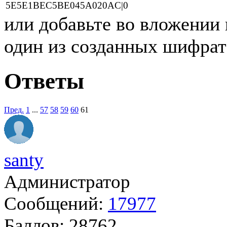
5E5E1BEC5BE045A020AC|0
или добавьте во вложении
один из созданных шифр
Ответы
Пред.
1
...
57
58
59
60
61
santy
Администратор
Сообщений:
17977
Баллов:
28762