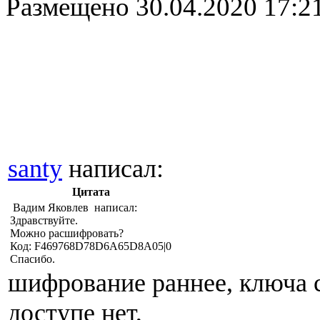
Размещено
30.04.2020 17:2
santy
написал:
Цитата
Вадим Яковлев написал:
Здравствуйте.
Можно расшифровать?
Код: F469768D78D6A65D8A05|0
Спасибо.
шифрование раннее, ключа 
доступе нет,