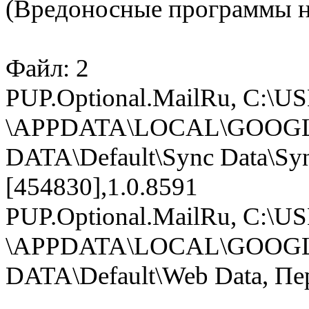
(Вредоносные программы 
Файл: 2
PUP.Optional.MailRu, C:\
\APPDATA\LOCAL\GOOG
DATA\Default\Sync Data\Sync
[454830],1.0.8591
PUP.Optional.MailRu, C:\
\APPDATA\LOCAL\GOOG
DATA\Default\Web Data, Пер