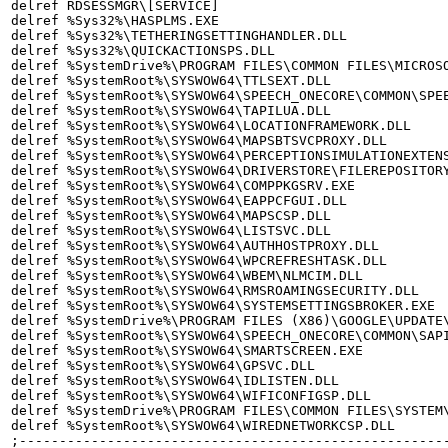
delref RDSESSMGR\[SERVICE]

delref %Sys32%\HASPLMS.EXE

delref %Sys32%\TETHERINGSETTINGHANDLER.DLL

delref %Sys32%\QUICKACTIONSPS.DLL

delref %SystemDrive%\PROGRAM FILES\COMMON FILES\MICROSO
delref %SystemRoot%\SYSWOW64\TTLSEXT.DLL

delref %SystemRoot%\SYSWOW64\SPEECH_ONECORE\COMMON\SPEE
delref %SystemRoot%\SYSWOW64\TAPILUA.DLL

delref %SystemRoot%\SYSWOW64\LOCATIONFRAMEWORK.DLL

delref %SystemRoot%\SYSWOW64\MAPSBTSVCPROXY.DLL

delref %SystemRoot%\SYSWOW64\PERCEPTIONSIMULATIONEXTENS
delref %SystemRoot%\SYSWOW64\DRIVERSTORE\FILEREPOSITORY
delref %SystemRoot%\SYSWOW64\COMPPKGSRV.EXE

delref %SystemRoot%\SYSWOW64\EAPPCFGUI.DLL

delref %SystemRoot%\SYSWOW64\MAPSCSP.DLL

delref %SystemRoot%\SYSWOW64\LISTSVC.DLL

delref %SystemRoot%\SYSWOW64\AUTHHOSTPROXY.DLL

delref %SystemRoot%\SYSWOW64\WPCREFRESHTASK.DLL

delref %SystemRoot%\SYSWOW64\WBEM\NLMCIM.DLL

delref %SystemRoot%\SYSWOW64\RMSROAMINGSECURITY.DLL

delref %SystemRoot%\SYSWOW64\SYSTEMSETTINGSBROKER.EXE

delref %SystemDrive%\PROGRAM FILES (X86)\GOOGLE\UPDATE\
delref %SystemRoot%\SYSWOW64\SPEECH_ONECORE\COMMON\SAPI
delref %SystemRoot%\SYSWOW64\SMARTSCREEN.EXE

delref %SystemRoot%\SYSWOW64\GPSVC.DLL

delref %SystemRoot%\SYSWOW64\IDLISTEN.DLL

delref %SystemRoot%\SYSWOW64\WIFICONFIGSP.DLL

delref %SystemDrive%\PROGRAM FILES\COMMON FILES\SYSTEM\
delref %SystemRoot%\SYSWOW64\WIREDNETWORKCSP.DLL

;------------------------------------------------------