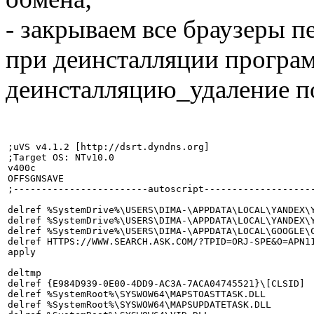
- закрываем все браузеры 
при деинсталляции програм
деинсталляцию_удаление п
;uVS v4.1.2 [http://dsrt.dyndns.org]

;Target OS: NTv10.0

v400c

OFFSGNSAVE

;------------------------autoscript--------------------
delref %SystemDrive%\USERS\DIMA-\APPDATA\LOCAL\YANDEX\
delref %SystemDrive%\USERS\DIMA-\APPDATA\LOCAL\YANDEX\
delref %SystemDrive%\USERS\DIMA-\APPDATA\LOCAL\GOOGLE\
delref HTTPS://WWW.SEARCH.ASK.COM/?TPID=ORJ-SPE&O=APN1
apply

deltmp

delref {E984D939-0E00-4DD9-AC3A-7ACA04745521}\[CLSID]

delref %SystemRoot%\SYSWOW64\MAPSTOASTTASK.DLL

delref %SystemRoot%\SYSWOW64\MAPSUPDATETASK.DLL
