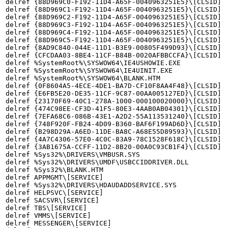
delref {88D969C0-F192-11D4-A65F-0040963251E5}\[CLSID]

delref {88D969C1-F192-11D4-A65F-0040963251E5}\[CLSID]

delref {88D969C2-F192-11D4-A65F-0040963251E5}\[CLSID]

delref {88D969C3-F192-11D4-A65F-0040963251E5}\[CLSID]

delref {88D969C4-F192-11D4-A65F-0040963251E5}\[CLSID]

delref {88D969C5-F192-11D4-A65F-0040963251E5}\[CLSID]

delref {8AD9C840-044E-11D1-B3E9-00805F499D93}\[CLSID]

delref {CFCDAA03-8BE4-11CF-B84B-0020AFBBCCFA}\[CLSID]

delref %SystemRoot%\SYSWOW64\IE4USHOWIE.EXE

delref %SystemRoot%\SYSWOW64\IE4UINIT.EXE

delref %SystemRoot%\SYSWOW64\BLANK.HTM

delref {0F8604A5-4ECE-4DE1-BA7D-CF10F8AA4F48}\[CLSID]

delref {E6FB5E20-DE35-11CF-9C87-00AA005127ED}\[CLSID]

delref {23170F69-40C1-278A-1000-000100020000}\[CLSID]

delref {474C98EE-CF3D-41F5-80E3-4AAB0AB04301}\[CLSID]

delref {7EFA68C6-086B-43E1-A2D2-55A113531240}\[CLSID]

delref {748F920F-FB24-4D09-B360-BAF6F199AD6D}\[CLSID]

delref {B298D29A-A6ED-11DE-BA8C-A68E55D89593}\[CLSID]

delref {4A7C4306-57E0-4C0C-83A9-78C1528F618C}\[CLSID]

delref {3AB1675A-CCFF-11D2-8B20-00A0C93CB1F4}\[CLSID]

delref %Sys32%\DRIVERS\VMBUSR.SYS

delref %Sys32%\DRIVERS\UMDF\USBCCIDDRIVER.DLL

delref %Sys32%\BLANK.HTM

delref APPMGMT\[SERVICE]

delref %Sys32%\DRIVERS\HDAUDADDSERVICE.SYS

delref HELPSVC\[SERVICE]

delref SACSVR\[SERVICE]

delref TBS\[SERVICE]

delref VMMS\[SERVICE]

delref MESSENGER\[SERVICE]
