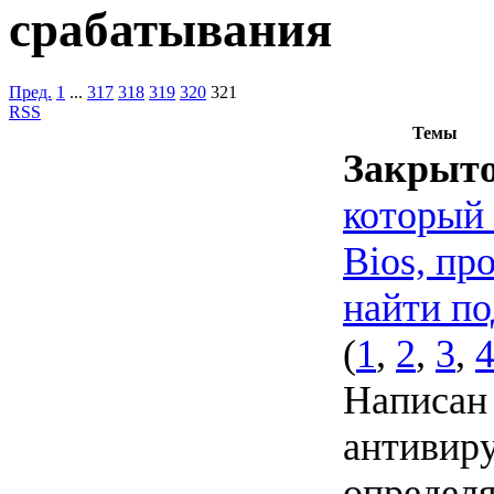
срабатывания
Пред.
1
...
317
318
319
320
321
RSS
Темы
Закрыт
который
Bios, пр
найти по
(
1
,
2
,
3
,
Написан
антивир
определя