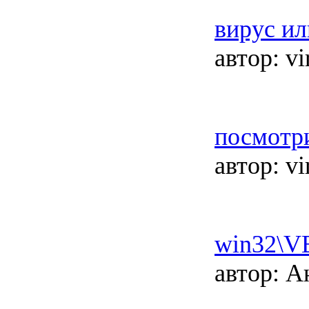
вирус ил
автор:
vi
посмотр
автор:
vi
win32\VB
автор:
Ан