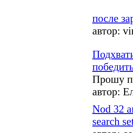
после з
автор:
vi
Подхвати
победит
Прошу п
автор:
Ел
Nod 32 a
search se