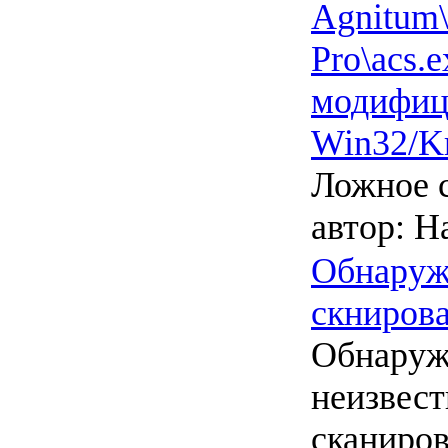
Agnitum\
Pro\acs.e
модифиц
Win32/K
Ложное 
автор:
Ha
Обнаруж
скниров
Обнаруж
неизвест
сканиров