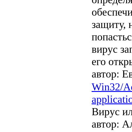
обеспеч
защиту, 
попастьс
вирус за
его откр
автор:
Ев
Win32/A
applicati
Вирус ил
автор:
Ал