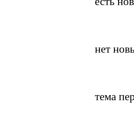
есть но
нет нов
тема пе