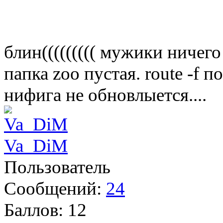
блин((((((((( мужики ничег
папка zoo пустая. route -f 
нифига не обновлыется....
Va_DiM
Пользователь
Сообщений:
24
Баллов:
12