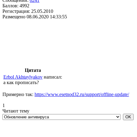
Сообщений:
6241
Баллов:
4992
Регистрация:
25.05.2010
Размещено
08.06.2020 14:33:55
Цитата
Erbol Akhtaylyakov
написал:
а как прописать?
Примерно так:
https://www.esetnod32.ru/support/offline-update/
1
Читают тему