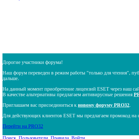
Дорогие участники форума!
Наш форум переведен в режим работы "только для чтения", пу
дальше.
На данный момент приобретение лицензий ESET через наш сай
В качестве альтернативы предлагаем антивирусные решения
P
Приглашаем вас присоединиться к
новому форуму PRO32
.
Для действующих клиентов ESET мы предлагаем промокод на 
Перейти на PRO32
Поиск
Пользователи
Правила
Войти