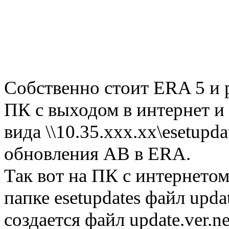
Собственно стоит ERA 5 и р
ПК с выходом в интернет и в
вида \\10.35.ххх.хх\esetupd
обновления АВ в ERA.
Так вот на ПК с интернетом
папке esetupdates файл upda
создается файл update.ver.n