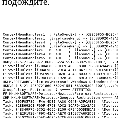
подождите.
ContextMenuHandlers1: [ FileSyncEx] -> {CB3D0F55-BC2C-4
ContextMenuHandlers1: [BriefcaseMenu] -> {85BBD920-42A0
ContextMenuHandlers4: [ FileSyncEx] -> {CB3D0F55-BC2C-4
ContextMenuHandlers6: [BriefcaseMenu] -> {85BBD920-42A0
ContextMenuHandlers1_.DEFAULT: [ FileSyncEx] -> {CB3D0F
ContextMenuHandlers4_.DEFAULT: [ FileSyncEx] -> {CB3D0F
ContextMenuHandlers5_.DEFAULT: [ FileSyncEx] -> {CB3D0F
HKU\S-1-5-21-4259721860-662241551-563925308-1001\...\St
FirewallRules: [{700AF8EB-DFC9-4B3E-830C-92BB1A9AA978}]
FirewallRules: [{DB4E5F20-29EA-4311-BA71-9DF69EC56161}]
FirewallRules: [{D5E99278-BA9E-4248-8033-9B1BB97F1E92}]
FirewallRules: [{794EE89A-1D2B-408E-89E3-B58330DB37D6}]
HKLM\SOFTWARE\Policies\Microsoft\Windows Defender: Rest
HKU\S-1-5-21-4259721860-662241551-563925308-1001\...\Po
GroupPolicy: Restriction ? <==== ATTENTION

FF HKLM\SOFTWARE\Policies\Mozilla\Firefox: Restriction 
CHR HKLM\SOFTWARE\Policies\Google: Restriction <==== AT
Task: {05F05736-4F4A-4DE1-AA30-C04E4A5FCAB3} - \Micros
Task: {2BB692C1-F60F-479E-ADC2-1CAF9422A2AC} - \Microso
Task: {4B349F75-9C02-465D-B209-6F24505DDBDA} - \Downloa
Task: {4E2F1920-4F9C-42A6-AE70-21C077A6F2D5} - \Microso
Task: {D1022FF1-25AC-462C-A7CF-F9B9BA610EF3} - \Microso