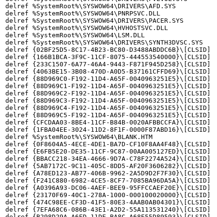
delref %SystemRoot%\SYSWOW64\DRIVERS\AFD.SYS

delref %SystemRoot%\SYSWOW64\PNRPSVC.DLL

delref %SystemRoot%\SYSWOW64\DRIVERS\PACER.SYS

delref %SystemRoot%\SYSWOW64\HVHOSTSVC.DLL

delref %SystemRoot%\SYSWOW64\LSM.DLL

delref %SystemRoot%\SYSWOW64\DRIVERS\SYNTH3DVSC.SYS

delref {02BF25D5-8C17-4B23-BC80-D3488ABDDC6B}\[CLSID]

delref {166B1BCA-3F9C-11CF-8075-444553540000}\[CLSID]

delref {233C1507-6A77-46A4-9443-F871F945D258}\[CLSID]

delref {4063BE15-3B08-470D-A0D5-B37161CFFD69}\[CLSID]

delref {88D969C0-F192-11D4-A65F-0040963251E5}\[CLSID]

delref {88D969C1-F192-11D4-A65F-0040963251E5}\[CLSID]

delref {88D969C2-F192-11D4-A65F-0040963251E5}\[CLSID]

delref {88D969C3-F192-11D4-A65F-0040963251E5}\[CLSID]

delref {88D969C4-F192-11D4-A65F-0040963251E5}\[CLSID]

delref {88D969C5-F192-11D4-A65F-0040963251E5}\[CLSID]

delref {CFCDAA03-8BE4-11CF-B84B-0020AFBBCCFA}\[CLSID]

delref {1FBA04EE-3024-11D2-8F1F-0000F87ABD16}\[CLSID]

delref %SystemRoot%\SYSWOW64\BLANK.HTM

delref {0F8604A5-4ECE-4DE1-BA7D-CF10F8AA4F48}\[CLSID]

delref {E6FB5E20-DE35-11CF-9C87-00AA005127ED}\[CLSID]

delref {BBACC218-34EA-4666-9D7A-C78F2274A524}\[CLSID]

delref {5AB7172C-9C11-405C-8DD5-AF20F3606282}\[CLSID]

delref {A78ED123-AB77-406B-9962-2A5D9D2F7F30}\[CLSID]

delref {F241C880-6982-4CE5-8CF7-7085BA96DA5A}\[CLSID]

delref {A0396A93-DC06-4AEF-BEE9-95FFCCAEF20E}\[CLSID]

delref {23170F69-40C1-278A-1000-000100020000}\[CLSID]

delref {474C98EE-CF3D-41F5-80E3-4AAB0AB04301}\[CLSID]

delref {7EFA68C6-086B-43E1-A2D2-55A113531240}\[CLSID]

delref {B298D29A-A6ED-11DE-BA8C-A68E55D89593}\[CLSID]
