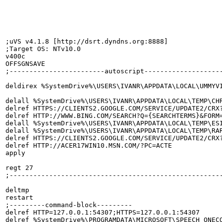
;uVS v4.1.8 [http://dsrt.dyndns.org:8888]

;Target OS: NTv10.0

v400c

OFFSGNSAVE

;------------------------autoscript--------------------
deldirex %SystemDrive%\USERS\IVANR\APPDATA\LOCAL\UMMYVI
delall %SystemDrive%\USERS\IVANR\APPDATA\LOCAL\TEMP\CHR
delref HTTPS://CLIENTS2.GOOGLE.COM/SERVICE/UPDATE2/CRX
delref HTTP://WWW.BING.COM/SEARCH?Q={SEARCHTERMS}&FORM=
delall %SystemDrive%\USERS\IVANR\APPDATA\LOCAL\TEMP\ESI
delall %SystemDrive%\USERS\IVANR\APPDATA\LOCAL\TEMP\RAR
delref HTTPS://CLIENTS2.GOOGLE.COM/SERVICE/UPDATE2/CRX
delref HTTP://ACER17WIN10.MSN.COM/?PC=ACTE

apply

regt 27

;------------------------------------------------------
deltmp

restart

;---------command-block---------

delref HTTP=127.0.0.1:54307;HTTPS=127.0.0.1:54307

delref %SystemDrive%\PROGRAMDATA\MICROSOFT\SPEECH_ONECO