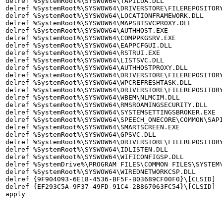
delref %SystemRoot%\SYSWOW64\TAPILUA.DLL

delref %SystemRoot%\SYSWOW64\DRIVERSTORE\FILEREPOSITORY
delref %SystemRoot%\SYSWOW64\LOCATIONFRAMEWORK.DLL

delref %SystemRoot%\SYSWOW64\MAPSBTSVCPROXY.DLL

delref %SystemRoot%\SYSWOW64\AUTHHOST.EXE

delref %SystemRoot%\SYSWOW64\COMPPKGSRV.EXE

delref %SystemRoot%\SYSWOW64\EAPPCFGUI.DLL

delref %SystemRoot%\SYSWOW64\RSTRUI.EXE

delref %SystemRoot%\SYSWOW64\LISTSVC.DLL

delref %SystemRoot%\SYSWOW64\AUTHHOSTPROXY.DLL

delref %SystemRoot%\SYSWOW64\DRIVERSTORE\FILEREPOSITORY
delref %SystemRoot%\SYSWOW64\WPCREFRESHTASK.DLL

delref %SystemRoot%\SYSWOW64\DRIVERSTORE\FILEREPOSITORY
delref %SystemRoot%\SYSWOW64\WBEM\NLMCIM.DLL

delref %SystemRoot%\SYSWOW64\RMSROAMINGSECURITY.DLL

delref %SystemRoot%\SYSWOW64\SYSTEMSETTINGSBROKER.EXE

delref %SystemRoot%\SYSWOW64\SPEECH_ONECORE\COMMON\SAPI
delref %SystemRoot%\SYSWOW64\SMARTSCREEN.EXE

delref %SystemRoot%\SYSWOW64\GPSVC.DLL

delref %SystemRoot%\SYSWOW64\DRIVERSTORE\FILEREPOSITORY
delref %SystemRoot%\SYSWOW64\IDLISTEN.DLL

delref %SystemRoot%\SYSWOW64\WIFICONFIGSP.DLL

delref %SystemDrive%\PROGRAM FILES\COMMON FILES\SYSTEM\
delref %SystemRoot%\SYSWOW64\WIREDNETWORKCSP.DLL

delref {9F904093-6E18-4536-BF5F-B03689CF00F0}\[CLSID]

delref {EF293C5A-9F37-49FD-91C4-2B867063FC54}\[CLSID]

apply
