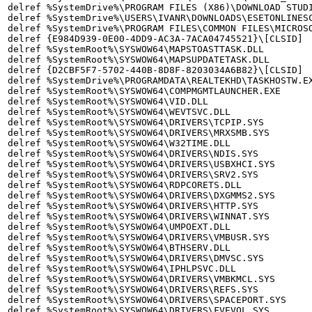
delref %SystemDrive%\PROGRAM FILES (X86)\DOWNLOAD STUDI
delref %SystemDrive%\USERS\IVANR\DOWNLOADS\ESETONLINESC
delref %SystemDrive%\PROGRAM FILES\COMMON FILES\MICROSO
delref {E984D939-0E00-4DD9-AC3A-7ACA04745521}\[CLSID]

delref %SystemRoot%\SYSWOW64\MAPSTOASTTASK.DLL

delref %SystemRoot%\SYSWOW64\MAPSUPDATETASK.DLL

delref {D2CBF5F7-5702-440B-8D8F-8203034A6B82}\[CLSID]

delref %SystemDrive%\PROGRAMDATA\REALTEKHD\TASKHOSTW.EX
delref %SystemRoot%\SYSWOW64\COMPMGMTLAUNCHER.EXE

delref %SystemRoot%\SYSWOW64\VID.DLL

delref %SystemRoot%\SYSWOW64\WEVTSVC.DLL

delref %SystemRoot%\SYSWOW64\DRIVERS\TCPIP.SYS

delref %SystemRoot%\SYSWOW64\DRIVERS\MRXSMB.SYS

delref %SystemRoot%\SYSWOW64\W32TIME.DLL

delref %SystemRoot%\SYSWOW64\DRIVERS\NDIS.SYS

delref %SystemRoot%\SYSWOW64\DRIVERS\USBXHCI.SYS

delref %SystemRoot%\SYSWOW64\DRIVERS\SRV2.SYS

delref %SystemRoot%\SYSWOW64\RDPCORETS.DLL

delref %SystemRoot%\SYSWOW64\DRIVERS\DXGMMS2.SYS

delref %SystemRoot%\SYSWOW64\DRIVERS\HTTP.SYS

delref %SystemRoot%\SYSWOW64\DRIVERS\WINNAT.SYS

delref %SystemRoot%\SYSWOW64\UMPOEXT.DLL

delref %SystemRoot%\SYSWOW64\DRIVERS\VMBUSR.SYS

delref %SystemRoot%\SYSWOW64\BTHSERV.DLL

delref %SystemRoot%\SYSWOW64\DRIVERS\DMVSC.SYS

delref %SystemRoot%\SYSWOW64\IPHLPSVC.DLL

delref %SystemRoot%\SYSWOW64\DRIVERS\VMBKMCL.SYS

delref %SystemRoot%\SYSWOW64\DRIVERS\REFS.SYS

delref %SystemRoot%\SYSWOW64\DRIVERS\SPACEPORT.SYS

delref %SystemRoot%\SYSWOW64\DRIVERS\FVEVOL.SYS
