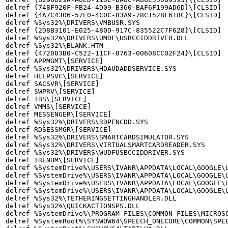
delref {748F920F-FB24-4D09-B360-BAF6F199AD6D}\[CLSID]

delref {4A7C4306-57E0-4C0C-83A9-78C1528F618C}\[CLSID]

delref %Sys32%\DRIVERS\VMBUSR.SYS

delref {2D8B3101-E025-480D-917C-835522C7F628}\[CLSID]

delref %Sys32%\DRIVERS\UMDF\USBCCIDDRIVER.DLL

delref %Sys32%\BLANK.HTM

delref {472083B0-C522-11CF-8763-00608CC02F24}\[CLSID]

delref APPMGMT\[SERVICE]

delref %Sys32%\DRIVERS\HDAUDADDSERVICE.SYS

delref HELPSVC\[SERVICE]

delref SACSVR\[SERVICE]

delref SWPRV\[SERVICE]

delref TBS\[SERVICE]

delref VMMS\[SERVICE]

delref MESSENGER\[SERVICE]

delref %Sys32%\DRIVERS\RDPENCDD.SYS

delref RDSESSMGR\[SERVICE]

delref %Sys32%\DRIVERS\SMARTCARDSIMULATOR.SYS

delref %Sys32%\DRIVERS\VIRTUALSMARTCARDREADER.SYS

delref %Sys32%\DRIVERS\WUDFUSBCCIDDRIVER.SYS

delref IRENUM\[SERVICE]

delref %SystemDrive%\USERS\IVANR\APPDATA\LOCAL\GOOGLE\U
delref %SystemDrive%\USERS\IVANR\APPDATA\LOCAL\GOOGLE\U
delref %SystemDrive%\USERS\IVANR\APPDATA\LOCAL\GOOGLE\U
delref %SystemDrive%\USERS\IVANR\APPDATA\LOCAL\GOOGLE\U
delref %Sys32%\TETHERINGSETTINGHANDLER.DLL

delref %Sys32%\QUICKACTIONSPS.DLL

delref %SystemDrive%\PROGRAM FILES\COMMON FILES\MICROSO
delref %SystemRoot%\SYSWOW64\SPEECH_ONECORE\COMMON\SPEE