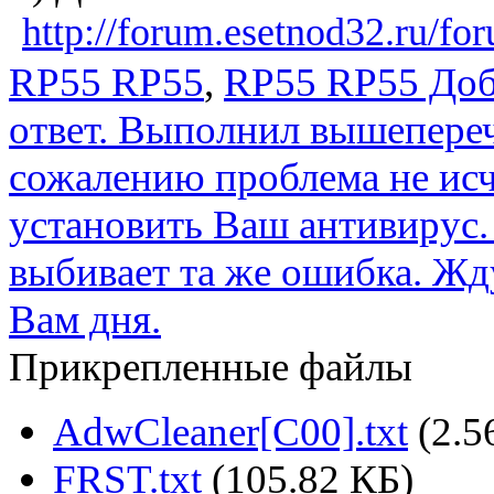
http://forum.esetnod32.ru/fo
RP55 RP55
,
RP55 RP55 Доб
ответ. Выполнил вышепереч
сожалению проблема не исч
установить Ваш антивирус.
выбивает та же ошибка. Жд
Вам дня.
Прикрепленные файлы
AdwCleaner[C00].txt
(2.5
FRST.txt
(105.82 КБ)