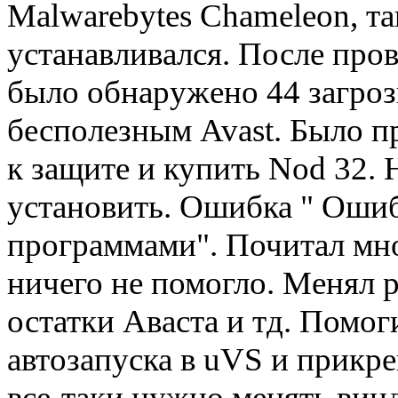
Malwarebytes Chameleon, та
устанавливался. После про
было обнаружено 44 загроз
бесполезным Avast. Было п
к защите и купить Nod 32.
установить. Ошибка " Оши
программами". Почитал мно
ничего не помогло. Менял 
остатки Аваста и тд. Помо
автозапуска в uVS и прикр
все-таки нужно менять вин