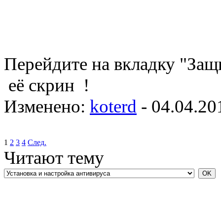
Перейдите на вкладку "Защи
её скрин !
Изменено:
koterd
-
04.04.20
1
2
3
4
След.
Читают тему