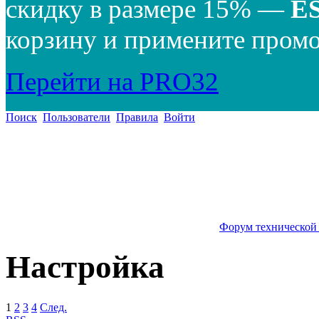
скидку в размере 15% —
E
корзину и примените промо
Перейти на PRO32
Поиск
Пользователи
Правила
Войти
Форум технической
Настройка
1
2
3
4
След.