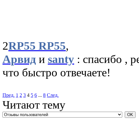
2
RP55 RP55
,
Арвид
и
santy
: спасибо , р
что быстро отвечаете!
Пред.
1
2
3
4
5
6
...
8
След.
Читают тему