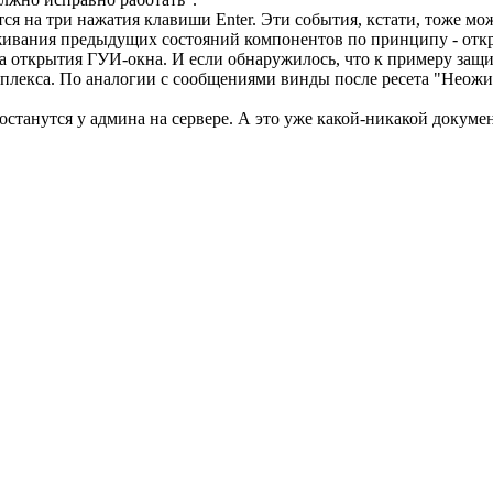
ся на три нажатия клавиши Enter. Эти события, кстати, тоже мо
живания предыдущих состояний компонентов по принципу - отк
 открытия ГУИ-окна. И если обнаружилось, что к примеру защит
плекса. По аналогии с сообщениями винды после ресета "Неожи
останутся у админа на сервере. А это уже какой-никакой докумен