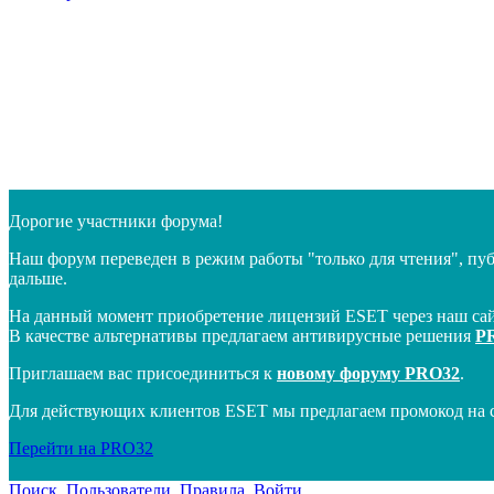
Дорогие участники форума!
Наш форум переведен в режим работы "только для чтения", пу
дальше.
На данный момент приобретение лицензий ESET через наш сай
В качестве альтернативы предлагаем антивирусные решения
P
Приглашаем вас присоединиться к
новому форуму PRO32
.
Для действующих клиентов ESET мы предлагаем промокод на 
Перейти на PRO32
Поиск
Пользователи
Правила
Войти