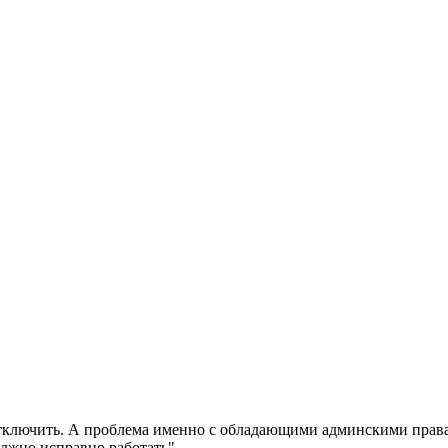
 отключить. А проблема именно с обладающими админскими прав
лжно исправно работать".