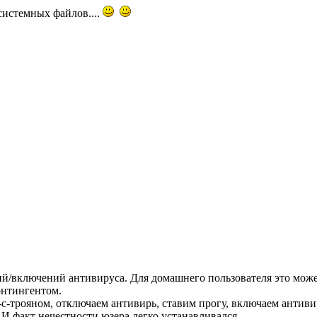
системных файлов....
й/включений антивируса. Для домашнего пользователя это может
онтингентом.
-с-трояном, отключаем антивирь, ставим прогу, включаем антивир
 И факт нечестности юзера легко устанавливался.