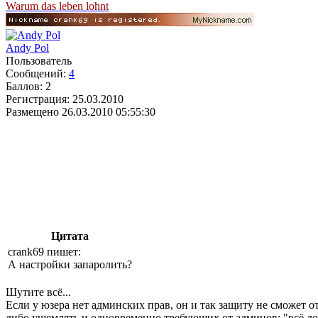
Warum das leben lohnt
Andy Pol
Пользователь
Сообщений:
4
Баллов:
2
Регистрация:
25.03.2010
Размещено
26.03.2010 05:55:30
Цитата
crank69 пишет:
А настройки запаролить?
Шутите всё...
Если у юзера нет админских прав, он и так защиту не сможет
либо ущемлять и одновременно требующих от админов: "всё до