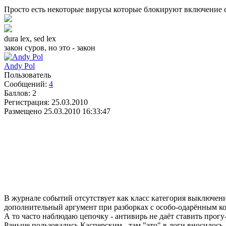
Просто есть некоторые вирусы которые блокируют включение 
dura lex, sed lex
закон суров, но это - закон
Andy Pol
Пользователь
Сообщений:
4
Баллов:
2
Регистрация:
25.03.2010
Размещено
25.03.2010 16:33:47
В журнале событий отсутствует как класс категория выключени
дополнительный аргумент при разборках с особо-одарённым к
А то часто наблюдаю цепочку - антивирь не даёт ставить прогу
Раньше пользовались Касперским - там "это" в логи вносилось.