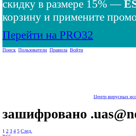
скидку в размере 15% —
E
корзину и примените промо
Перейти на PRO32
Поиск
Пользователи
Правила
Войти
Центр вирусных ис
зашифровано
.uas@n
1
2
3
4
5
След.