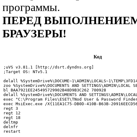
программы.
ПЕРЕД ВЫПОЛНЕНИЕМ
БРАУЗЕРЫ!
Код
;uVS v3.81.1 [http://dsrt.dyndns.org]

;Target OS: NTv5.1

delall %SystemDrive%\DOCUME~1\ADMIN\LOCALS~1\TEMP\3FD14
zoo %SystemDrive%\DOCUMENTS AND SETTINGS\ADMIN\LOCAL SE
bl BAA7921EE245495729902B48D9B3C262 700928

delall %SystemDrive%\DOCUMENTS AND SETTINGS\ADMIN\LOCAL
exec "C:\Program Files\ESET\TNod User & Password Finder
exec MsiExec.exe /X{11EA1C75-DB0D-410B-B63B-20916EECD56
regt 3

regt 12

regt 18

deltmp

delnfr

restart