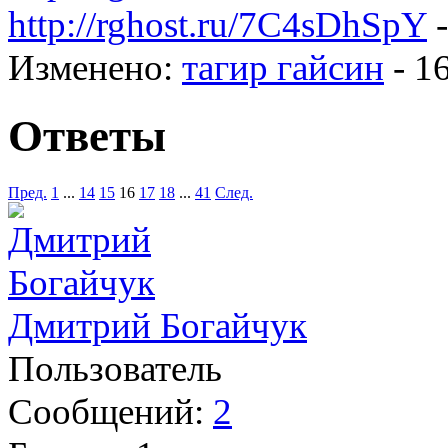
http://rghost.ru/7C4sDhSpY
-
Изменено:
тагир гайсин
-
16
Ответы
Пред.
1
...
14
15
16
17
18
...
41
След.
Дмитрий Богайчук
Пользователь
Сообщений:
2