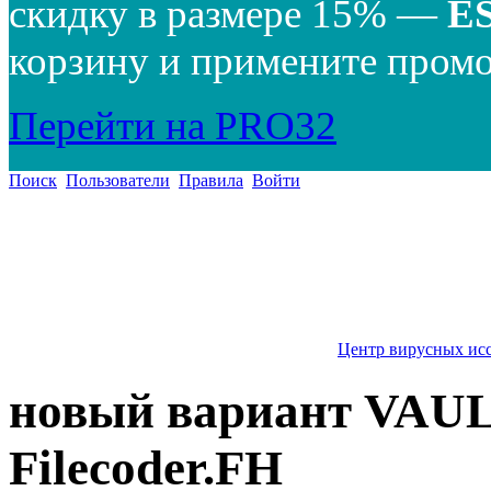
скидку в размере 15% —
E
корзину и примените промо
Перейти на PRO32
Поиск
Пользователи
Правила
Войти
Центр вирусных ис
новый вариант VAULT 
Filecoder.FH