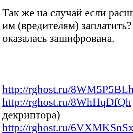
Так же на случай если рас
им (вредителям) заплатить
оказалась зашифрована.
http://rghost.ru/8WM5P5BL
http://rghost.ru/8WhHqDfQh
декриптора)
http://rghost.ru/6VXMKSnS