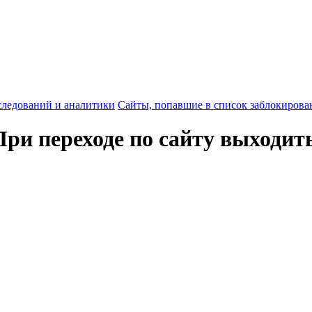
следований и аналитики
Сайты, попавшие в список заблокиров
 При переходе по сайту выходи