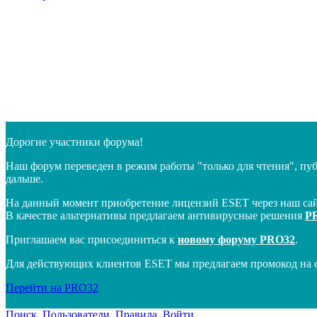
Дорогие участники форума!
Наш форум переведен в режим работы "только для чтения", пу
дальше.
На данный момент приобретение лицензий ESET через наш сай
В качестве альтернативы предлагаем антивирусные решения
P
Приглашаем вас присоединиться к
новому форуму PRO32
.
Для действующих клиентов ESET мы предлагаем промокод на 
Перейти на PRO32
Поиск
Пользователи
Правила
Войти