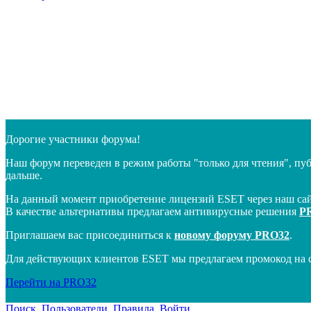
Дорогие участники форума!
Наш форум переведен в режим работы "только для чтения", пу
дальше.
На данный момент приобретение лицензий ESET через наш сай
В качестве альтернативы предлагаем антивирусные решения
P
Приглашаем вас присоединиться к
новому форуму PRO32
.
Для действующих клиентов ESET мы предлагаем промокод на 
Перейти на PRO32
Поиск
Пользователи
Правила
Войти