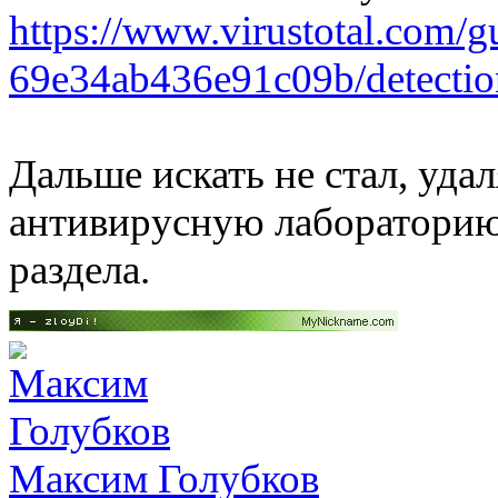
https://www.virustotal.com
­69e34ab436e91c09b/detectio
Дальше искать не стал, уда
антивирусную лабораторию
раздела.
Максим Голубков