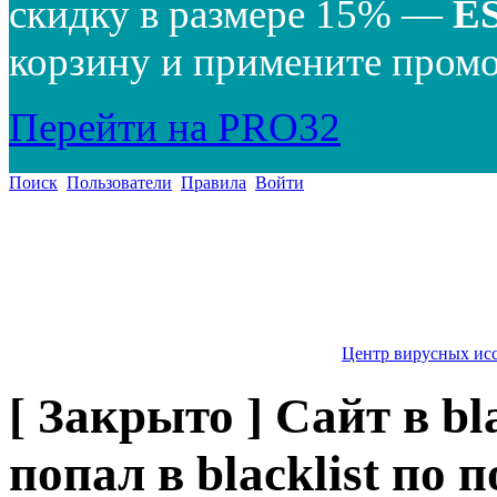
скидку в размере 15% —
E
корзину и примените промо
Перейти на PRO32
Поиск
Пользователи
Правила
Войти
Центр вирусных ис
[ Закрыто ] Сайт в bl
попал в blacklist по