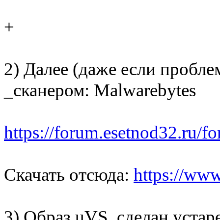
+
2) Далее (даже если пробл
_сканером: Malwarebytes
https://forum.esetnod32.ru/f
Скачать отсюда:
https://ww
3) Образ uVS сделан устар