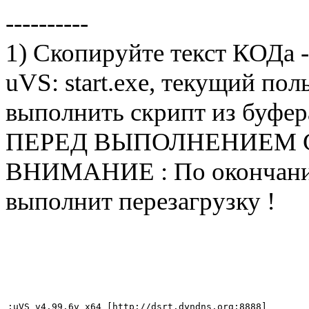
----------
1) Скопируйте текст КОДа -
uVS: start.exe, текущий пол
выполнить скрипт из буфер
ПЕРЕД ВЫПОЛНЕНИЕМ С
ВНИМАНИЕ : По окончанию
выполнит перезагрузку !
;uVS v4.99.6v x64 [http://dsrt.dyndns.org:8888]
