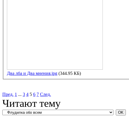
Два лба и Два мнения.jpg
(344.95 КБ)
Пред.
1
...
3
4
5
6
7
След.
Читают тему