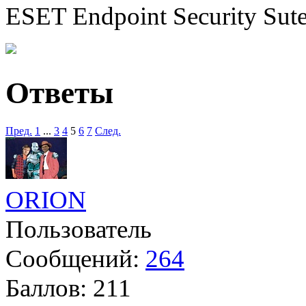
ESET Endpoint Security Sute
Ответы
Пред.
1
...
3
4
5
6
7
След.
ORION
Пользователь
Сообщений:
264
Баллов:
211