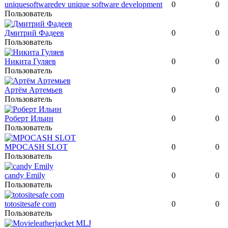
uniquesoftwaredev unique software development
0
0
Пользователь
Дмитрий Фадеев
0
0
Пользователь
Никита Гуляев
0
0
Пользователь
Артём Артемьев
0
0
Пользователь
Роберт Ильин
0
0
Пользователь
MPOCASH SLOT
0
0
Пользователь
candy Emily
0
0
Пользователь
totositesafe com
0
0
Пользователь