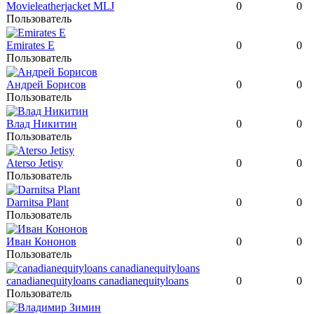
Movieleatherjacket MLJ
0
0
Пользователь
Emirates E
0
0
Пользователь
Андрей Борисов
0
0
Пользователь
Влад Никитин
0
0
Пользователь
Aterso Jetisy
0
0
Пользователь
Darnitsa Plant
0
0
Пользователь
Иван Кононов
0
0
Пользователь
canadianequityloans canadianequityloans
0
0
Пользователь