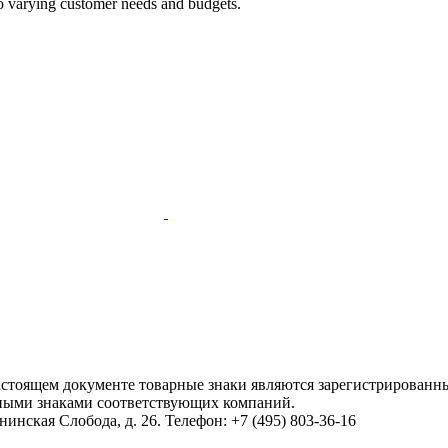
 to varying customer needs and budgets.
настоящем документе товарные знаки являются зарегистрированны
ными знаками соответствующих компаний.
инская Слобода, д. 26. Телефон: +7 (495) 803-36-16