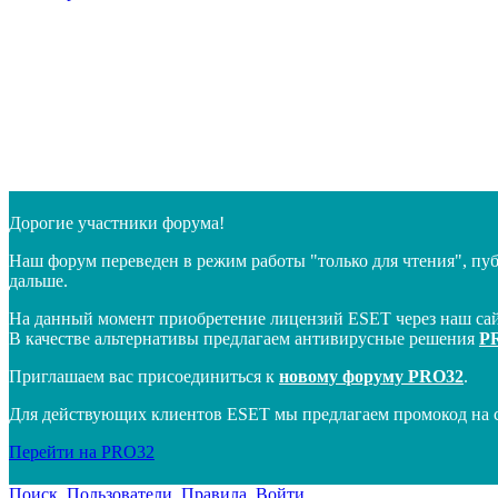
Дорогие участники форума!
Наш форум переведен в режим работы "только для чтения", пу
дальше.
На данный момент приобретение лицензий ESET через наш сай
В качестве альтернативы предлагаем антивирусные решения
P
Приглашаем вас присоединиться к
новому форуму PRO32
.
Для действующих клиентов ESET мы предлагаем промокод на 
Перейти на PRO32
Поиск
Пользователи
Правила
Войти